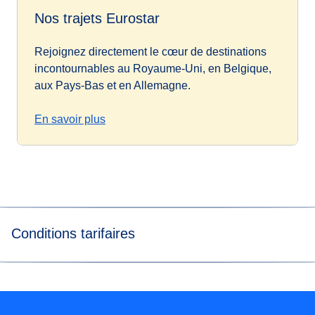
Nos trajets Eurostar
Rejoignez directement le cœur de destinations
incontournables au Royaume-Uni, en Belgique,
aux Pays-Bas et en Allemagne.
En savoir plus
Conditions tarifaires
*
Flexibilité des billets
Les billets Eurostar Standard & Eurostar Plus
sont
échangeables sans frais jusqu’à 1 heure avant l’heure de