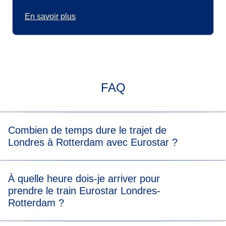
En savoir plus
FAQ
Combien de temps dure le trajet de
Londres à Rotterdam avec Eurostar ?
Nos trains directs mettent 3 heures et 31 minutes. Nos
À quelle heure dois-je arriver pour
trains indirects mettent environ 2 heures et 3 mins pour
prendre le train Eurostar Londres-
arriver à Bruxelles-Midi, puis 1 heure et 8 minutes pour
Rotterdam ?
arriver à Rotterdam Centraal.