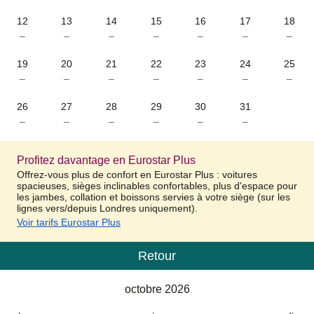
12
13
14
15
16
17
18
–
–
–
–
–
–
–
19
20
21
22
23
24
25
–
–
–
–
–
–
–
26
27
28
29
30
31
–
–
–
–
–
–
Profitez davantage en Eurostar Plus
Offrez-vous plus de confort en Eurostar Plus : voitures
spacieuses, sièges inclinables confortables, plus d'espace pour
les jambes, collation et boissons servies à votre siège (sur les
lignes vers/depuis Londres uniquement).
Voir tarifs Eurostar Plus
Retour
Calendrier
-
octobre 2026
octobre 2026