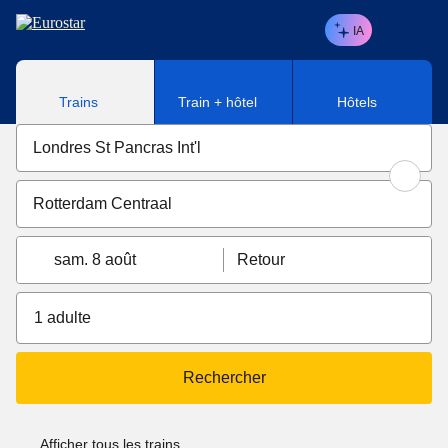
Aller au contenu principal
IA
Trains
Train + hôtel
Hôtels
sam. 8 août
Retour
1 adulte
Rechercher
Afficher tous les trains