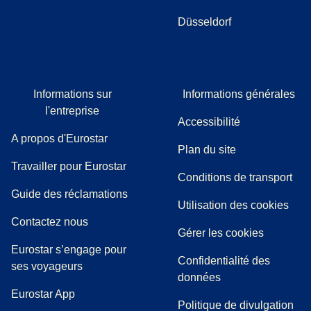
par EcoRes SCRL en juillet 2023. Pour en savoir plus,
Düsseldorf
rendez-vous sur notre
page concernant
l’écoresponsabilité
.
***Prix d’un billet en classe Eurostar Standard pour un
voyage aller effectué en Eurostar, dans la limite des
Informations sur
Informations générales
disponibilités.
l'entreprise
Accessibilité
A propos d'Eurostar
Plan du site
Travailler pour Eurostar
Conditions de transport
(
(
Ouvre un nouvel onglet
ouvre un PDF
)
)
Guide des réclamations
Utilisation des cookies
Contactez nous
Gérer les cookies
Eurostar s’engage pour
Confidentialité des
ses voyageurs
données
Eurostar App
Politique de divulgation