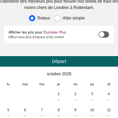
calendrier des meilleurs prix pour trouver nos billets de train les
moins chers de Londres à Rotterdam.
Type de voyage
Retour
Aller simple
Afficher les prix pour
Eurostar Plus
Offrez-vous plus d'espace et de confort
Départ
Calendrier
-
octobre 2026
octobre 2026
lu
ma
me
je
ve
sa
di
1
2
3
4
–
–
–
–
5
6
7
8
9
10
11
–
–
–
–
–
–
–