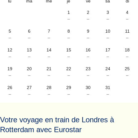
lu
ma
me
je
ve
sa
di
1
2
3
4
–
–
–
–
5
6
7
8
9
10
11
–
–
–
–
–
–
–
12
13
14
15
16
17
18
–
–
–
–
–
–
–
19
20
21
22
23
24
25
–
–
–
–
–
–
–
26
27
28
29
30
31
–
–
–
–
–
–
Votre voyage en train de Londres à
Rotterdam avec Eurostar