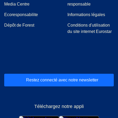
(
Ouvre un nouvel onglet
)
Media Centre
responsable
Ecoresponsabilite
Informations légales
Dépôt de Forest
Conditions d'utilisation
du site internet Eurostar
(
Ouvre un nouvel onglet
(
Ouvre un nouvel onglet
(
)
Ouvre un nouvel onglet
(
)
Ouvre un nouvel onglet
(
)
Ouvre un nouv
(
)
O
Restez connecté avec notre newsletter
Téléchargez notre appli