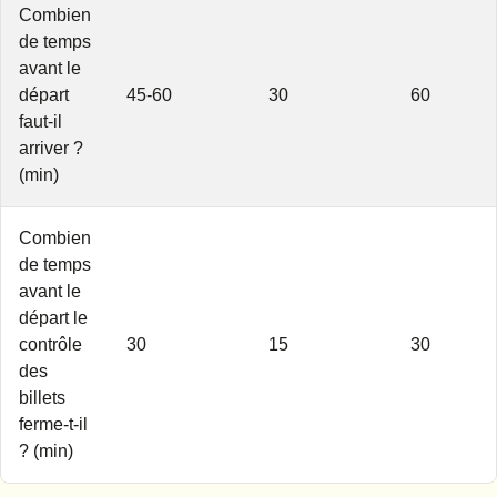
Combien
de temps
avant le
départ
45-60
30
60
faut-il
arriver ?
(min)
Combien
de temps
avant le
départ le
contrôle
30
15
30
des
billets
ferme-t-il
? (min)