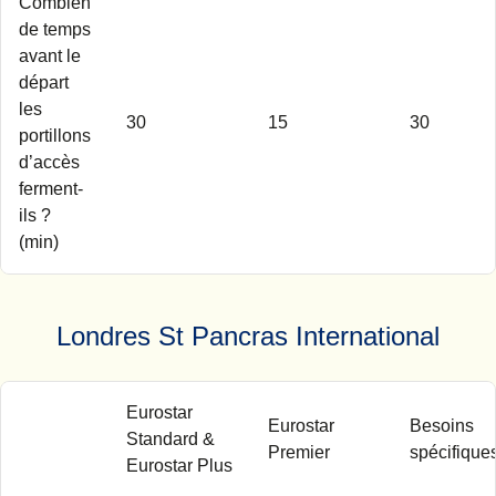
Combien
de temps
avant le
départ
les
30
15
30
portillons
d’accès
ferment-
ils ?
(min)
Londres St Pancras International
Eurostar
Eurostar
Besoins
Standard &
Premier
spécifique
Eurostar Plus