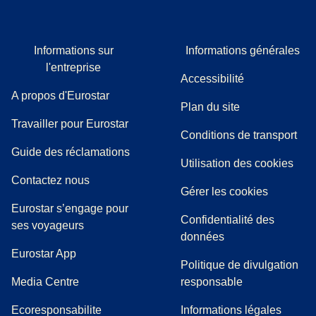
Informations sur
Informations générales
l'entreprise
Accessibilité
A propos d'Eurostar
Plan du site
Travailler pour Eurostar
Conditions de transport
(
(
Ouvre un nouvel onglet
ouvre un PDF
)
)
Guide des réclamations
Utilisation des cookies
Contactez nous
Gérer les cookies
Eurostar s’engage pour
Confidentialité des
ses voyageurs
données
Eurostar App
Politique de divulgation
(
Ouvre un nouvel onglet
)
Media Centre
responsable
Ecoresponsabilite
Informations légales