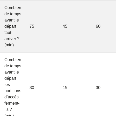
Combien
de temps
avant le
départ
75
45
60
faut-il
arriver ?
(min)
Combien
de temps
avant le
départ
les
30
15
30
portillons
d’accès
ferment-
ils ?
(min)