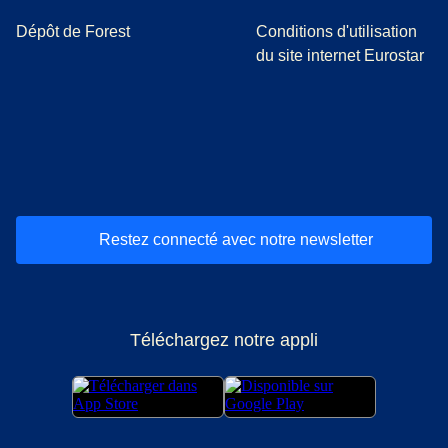
Dépôt de Forest
Conditions d'utilisation
du site internet Eurostar
(
Ouvre un nouvel onglet
(
Ouvre un nouvel onglet
(
)
Ouvre un nouvel onglet
(
)
Ouvre un nouvel onglet
(
)
Ouvre un nouv
(
)
O
Restez connecté avec notre newsletter
Téléchargez notre appli