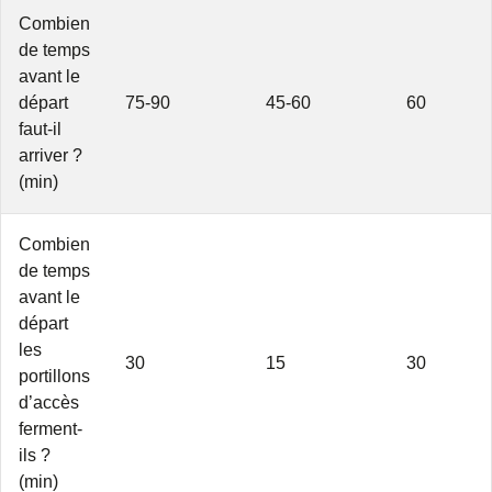
Combien
de temps
avant le
départ
75-90
45-60
60
faut-il
arriver ?
(min)
Combien
de temps
avant le
départ
les
30
15
30
portillons
d’accès
ferment-
ils ?
(min)