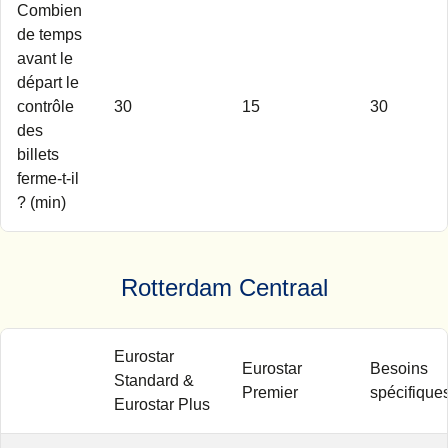
Combien
de temps
avant le
départ le
contrôle
30
15
30
des
billets
ferme-t-il
? (min)
Rotterdam Centraal
Eurostar
Eurostar
Besoins
Standard &
Premier
spécifique
Eurostar Plus