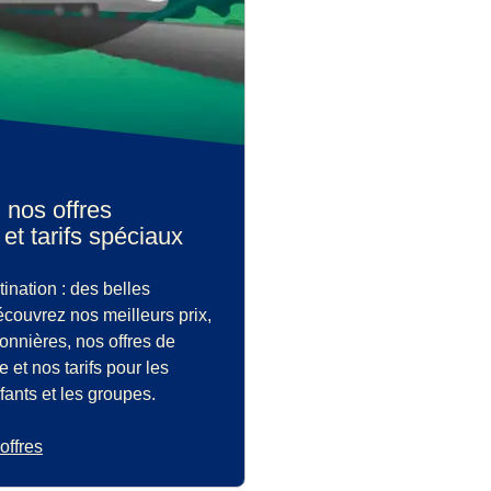
nos offres
et tarifs spéciaux
ination : des belles
couvrez nos meilleurs prix,
sonnières, nos offres de
 et nos tarifs pour les
fants et les groupes.
offres