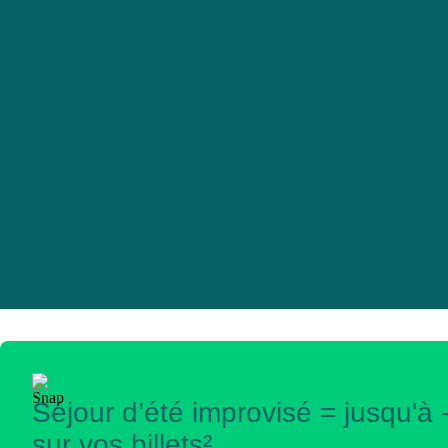
Séjour d’été improvisé = jusqu'à
sur vos billets²