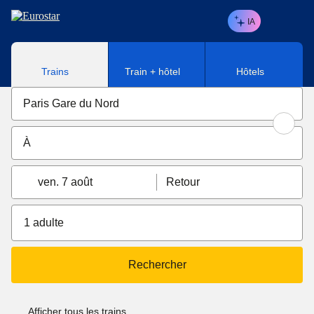
Aller au contenu principal
IA
Trains
Train + hôtel
Hôtels
ven. 7 août
Retour
1 adulte
Rechercher
Afficher tous les trains