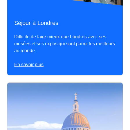
Séjour à Londres
Difficile de faire mieux que Londres avec ses
musées et ses expos qui sont parmi les meilleurs
au monde.
En savoir plus