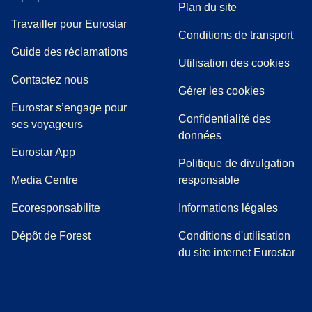
Plan du site
Travailler pour Eurostar
Conditions de transport
(
(
Ouvre un nouvel onglet
ouvre un PDF
)
)
Guide des réclamations
Utilisation des cookies
Contactez nous
Gérer les cookies
Eurostar s’engage pour
Confidentialité des
ses voyageurs
données
Eurostar App
Politique de divulgation
(
Ouvre un nouvel onglet
)
Media Centre
responsable
Ecoresponsabilite
Informations légales
Dépôt de Forest
Conditions d'utilisation
du site internet Eurostar