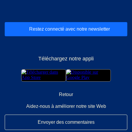
(
Ouvre un nouvel onglet
(
Ouvre un nouvel onglet
(
)
Ouvre un nouvel onglet
(
)
Ouvre un nouvel onglet
(
)
Ouvre un nouv
(
)
O
Restez connecté avec notre newsletter
Téléchargez notre appli
Retour
Aidez-nous à améliorer notre site Web
Envoyer des commentaires