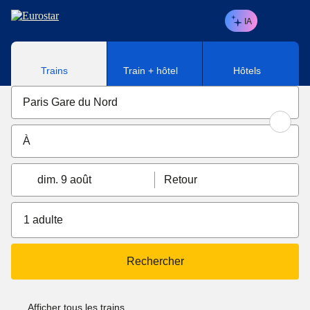
Aller au contenu principal
IA
Trains
Train + hôtel
Hôtels
dim. 9 août
Retour
1 adulte
Rechercher
Afficher tous les trains