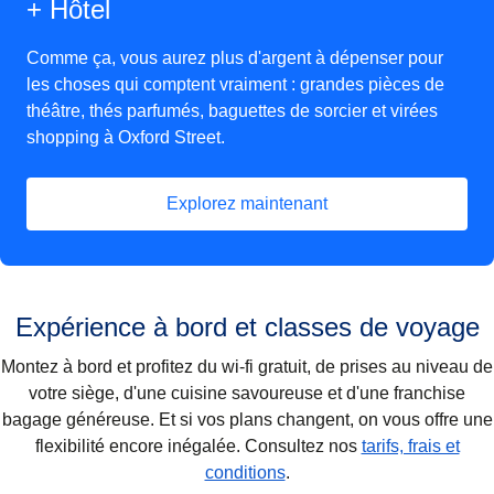
+ Hôtel
Comme ça, vous aurez plus d'argent à dépenser pour
les choses qui comptent vraiment : grandes pièces de
théâtre, thés parfumés, baguettes de sorcier et virées
shopping à Oxford Street.
Explorez maintenant
(
Ouvre un nouvel onglet
)
Expérience à bord et classes de voyage
Montez à bord et profitez du wi-fi gratuit, de prises au niveau de
votre siège, d'une cuisine savoureuse et d'une franchise
bagage généreuse. Et si vos plans changent, on vous offre une
flexibilité encore inégalée. Consultez nos
tarifs, frais et
conditions
.