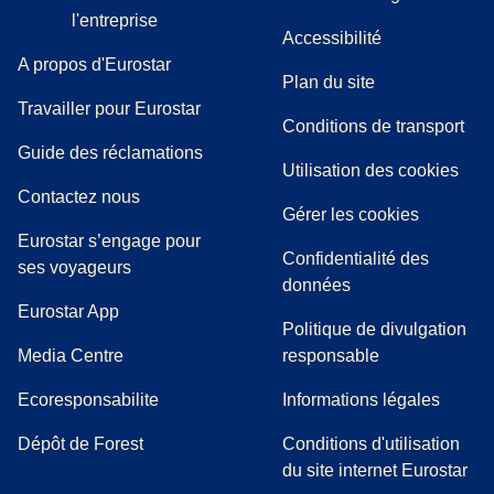
l'entreprise
Accessibilité
A propos d'Eurostar
Plan du site
Travailler pour Eurostar
Conditions de transport
(
(
Ouvre un nouvel onglet
ouvre un PDF
)
)
Guide des réclamations
Utilisation des cookies
Contactez nous
Gérer les cookies
Eurostar s’engage pour
Confidentialité des
ses voyageurs
données
Eurostar App
Politique de divulgation
(
Ouvre un nouvel onglet
)
Media Centre
responsable
Ecoresponsabilite
Informations légales
Dépôt de Forest
Conditions d'utilisation
du site internet Eurostar