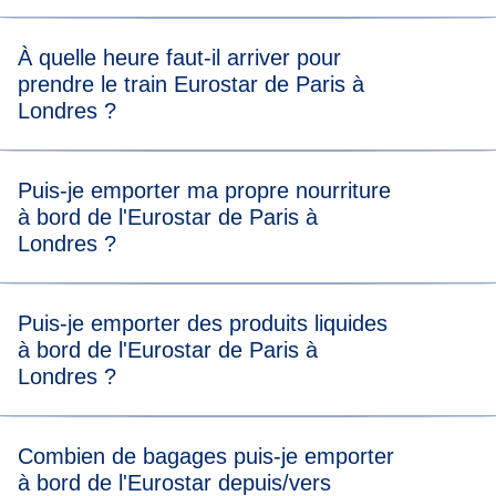
À quelle heure faut-il arriver pour
prendre le train Eurostar de Paris à
Londres ?
Rendez-vous à London St Pancras International à l'
heure
Puis-je emporter ma propre nourriture
d'arrivée recommandée
afin d'avoir suffisamment de temps
à bord de l'Eurostar de Paris à
pour passer les contrôles aux frontières et la sécurité.
Londres ?
Il n'y a aucune restriction d’ordre alimentaire à bord, vous
Puis-je emporter des produits liquides
êtes donc autorisé·e à apporter votre propre nourriture.
à bord de l'Eurostar de Paris à
Vous pouvez également acheter à manger ou à boire à la
Londres ?
gare, après avoir passé les contrôles de sécurité et de
billets.
Vous pouvez emporter des liquides à bord et il n'y a pas de
Combien de bagages puis-je emporter
limite de volume. Vous pouvez donc prendre tous vos
à bord de l'Eurostar depuis/vers
produits de toilette et même une bouteille de champagne !