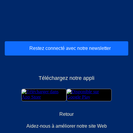
(
Ouvre un nouvel onglet
(
Ouvre un nouvel onglet
(
)
Ouvre un nouvel onglet
(
)
Ouvre un nouvel onglet
(
)
Ouvre un nouv
(
)
O
Restez connecté avec notre newsletter
Téléchargez notre appli
Retour
Aidez-nous à améliorer notre site Web