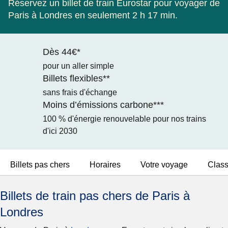
Réservez un billet de train Eurostar pour voyager de
Paris à Londres en seulement 2 h 17 min.
Dès 44€*
pour un aller simple
Billets flexibles**
sans frais d'échange
Moins d’émissions carbone***
100 % d'énergie renouvelable pour nos trains
d'ici 2030
Billets pas chers
Horaires
Votre voyage
Clas
Billets de train pas chers de Paris à
Londres