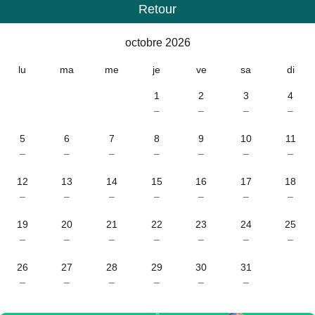
Retour
Calendrier
-
octobre 2026
octobre 2026
lu
ma
me
je
ve
sa
di
1
2
3
4
–
–
–
–
5
6
7
8
9
10
11
–
–
–
–
–
–
–
12
13
14
15
16
17
18
–
–
–
–
–
–
–
19
20
21
22
23
24
25
–
–
–
–
–
–
–
26
27
28
29
30
31
–
–
–
–
–
–