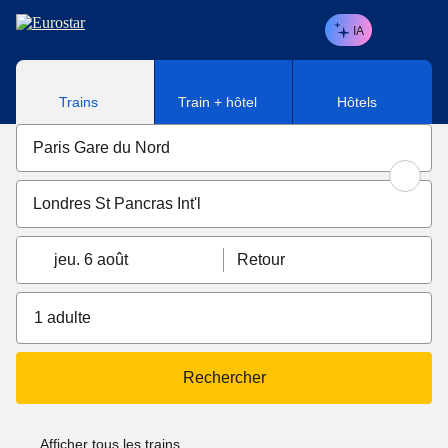
Aller au contenu principal
IA
Trains
Train + hôtel
Hôtels
jeu. 6 août
Retour
1 adulte
Rechercher
Afficher tous les trains