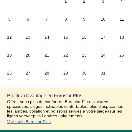
1
2
3
4
–
–
–
–
5
6
7
8
9
10
11
–
–
–
–
–
–
–
12
13
14
15
16
17
18
–
–
–
–
–
–
–
19
20
21
22
23
24
25
–
–
–
–
–
–
–
26
27
28
29
30
31
–
–
–
–
–
–
Profitez davantage en Eurostar Plus
Offrez-vous plus de confort en Eurostar Plus : voitures
spacieuses, sièges inclinables confortables, plus d'espace pour
les jambes, collation et boissons servies à votre siège (sur les
lignes vers/depuis Londres uniquement).
Voir tarifs Eurostar Plus