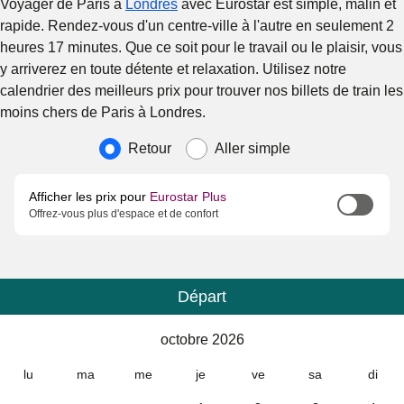
Voyager de Paris à
Londres
avec Eurostar est simple, malin et
rapide. Rendez-vous d'un centre-ville à l'autre en seulement 2
heures 17 minutes. Que ce soit pour le travail ou le plaisir, vous
y arriverez en toute détente et relaxation. Utilisez notre
calendrier des meilleurs prix pour trouver nos billets de train les
moins chers de Paris à Londres.
Type de voyage
Retour
Aller simple
Afficher les prix pour
Eurostar Plus
Offrez-vous plus d'espace et de confort
Départ
Calendrier
-
octobre 2026
octobre 2026
lu
ma
me
je
ve
sa
di