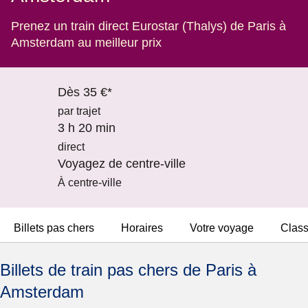
Prenez un train direct Eurostar (Thalys) de Paris à
Amsterdam au meilleur prix
Dès 35 €*
par trajet
3 h 20 min
direct
Voyagez de centre-ville
À centre-ville
Billets pas chers
Horaires
Votre voyage
Clas
Billets de train pas chers de Paris à
Amsterdam