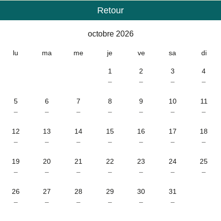
Retour
Calendrier
-
octobre 2026
octobre 2026
lu
ma
me
je
ve
sa
di
1
2
3
4
–
–
–
–
5
6
7
8
9
10
11
–
–
–
–
–
–
–
12
13
14
15
16
17
18
–
–
–
–
–
–
–
19
20
21
22
23
24
25
–
–
–
–
–
–
–
26
27
28
29
30
31
–
–
–
–
–
–