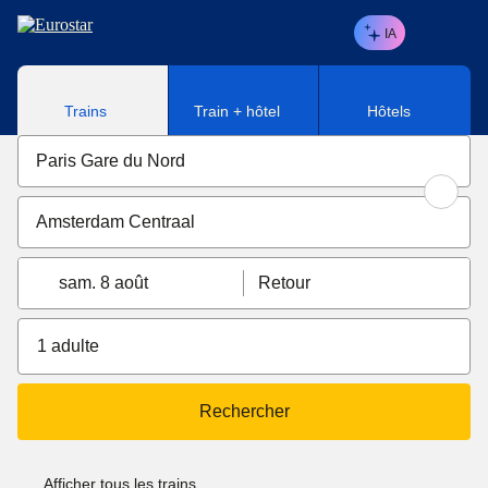
Aller au contenu principal
IA
Trains
Train + hôtel
Hôtels
sam. 8 août
Retour
1 adulte
Rechercher
Afficher tous les trains