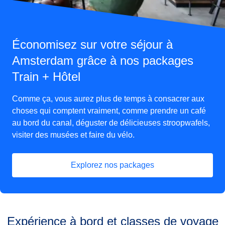
Économisez sur votre séjour à
Amsterdam grâce à nos packages
Train + Hôtel
Comme ça, vous aurez plus de temps à consacrer aux
choses qui comptent vraiment, comme prendre un café
au bord du canal, déguster de délicieuses stroopwafels,
visiter des musées et faire du vélo.
Explorez nos packages
(
Ouvre un nouvel onglet
)
Expérience à bord et classes de voyage