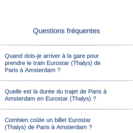
Questions fréquentes
Quand dois-je arriver à la gare pour
prendre le train Eurostar (Thalys) de
Paris à Amsterdam ?
Pour embarquer sans stress, nous vous recommandons
Quelle est la durée du trajet de Paris à
d'arriver 20 minutes avant l'heure de départ prévue de
Amsterdam en Eurostar (Thalys) ?
votre train Eurostar (Thalys) de Paris à Amsterdam.
Le trajet de Paris à Amsterdam dure 3 h 20 min.
Combien coûte un billet Eurostar
(Thalys) de Paris à Amsterdam ?