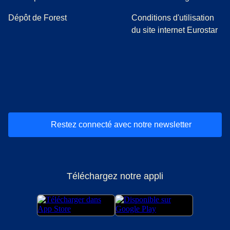
Dépôt de Forest
Conditions d'utilisation
du site internet Eurostar
(
Ouvre un nouvel onglet
(
Ouvre un nouvel onglet
(
)
Ouvre un nouvel onglet
(
)
Ouvre un nouvel onglet
(
)
Ouvre un nouv
(
)
O
Restez connecté avec notre newsletter
Téléchargez notre appli