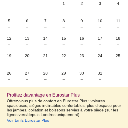
1
2
3
4
–
–
–
–
5
6
7
8
9
10
11
–
–
–
–
–
–
–
12
13
14
15
16
17
18
–
–
–
–
–
–
–
19
20
21
22
23
24
25
–
–
–
–
–
–
–
26
27
28
29
30
31
–
–
–
–
–
–
Profitez davantage en Eurostar Plus
Offrez-vous plus de confort en Eurostar Plus : voitures
spacieuses, sièges inclinables confortables, plus d'espace pour
les jambes, collation et boissons servies à votre siège (sur les
lignes vers/depuis Londres uniquement).
Voir tarifs Eurostar Plus