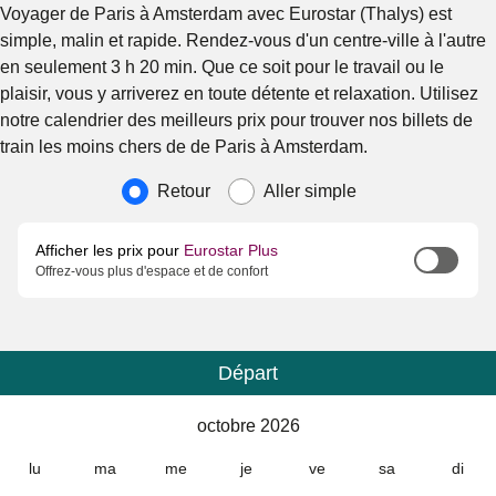
Voyager de Paris à Amsterdam avec Eurostar (Thalys) est
simple, malin et rapide. Rendez-vous d'un centre-ville à l'autre
en seulement 3 h 20 min. Que ce soit pour le travail ou le
plaisir, vous y arriverez en toute détente et relaxation. Utilisez
notre calendrier des meilleurs prix pour trouver nos billets de
train les moins chers de de Paris à Amsterdam.
Type de voyage
Retour
Aller simple
Afficher les prix pour
Eurostar Plus
Offrez-vous plus d'espace et de confort
Départ
Calendrier
-
octobre 2026
octobre 2026
lu
ma
me
je
ve
sa
di