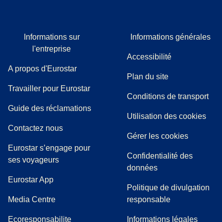
Informations sur
Informations générales
l'entreprise
Accessibilité
A propos d'Eurostar
Plan du site
Travailler pour Eurostar
Conditions de transport
(
(
Ouvre un nouvel onglet
ouvre un PDF
)
)
Guide des réclamations
Utilisation des cookies
Contactez nous
Gérer les cookies
Eurostar s’engage pour
Confidentialité des
ses voyageurs
données
Eurostar App
Politique de divulgation
(
Ouvre un nouvel onglet
)
Media Centre
responsable
Ecoresponsabilite
Informations légales