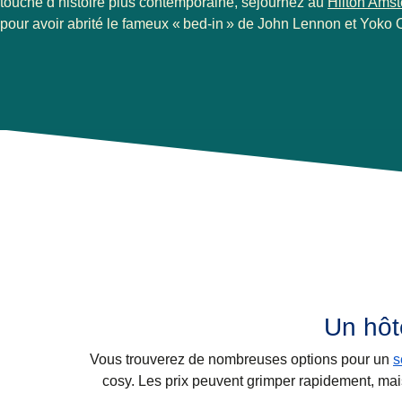
touche d’histoire plus contemporaine, séjournez au
Hilton Ams
pour avoir abrité le fameux « bed-in » de John Lennon et Yoko 
Un hôt
Vous trouverez de nombreuses options pour un
s
cosy. Les prix peuvent grimper rapidement, mai