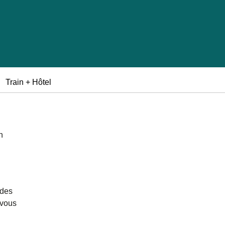
Train + Hôtel
n
 des
 vous