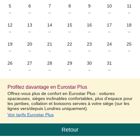
5
6
7
8
9
10
11
–
–
–
–
–
–
–
12
13
14
15
16
17
18
–
–
–
–
–
–
–
19
20
21
22
23
24
25
–
–
–
–
–
–
–
26
27
28
29
30
31
–
–
–
–
–
–
Profitez davantage en Eurostar Plus
Offrez-vous plus de confort en Eurostar Plus : voitures
spacieuses, sièges inclinables confortables, plus d'espace pour
les jambes, collation et boissons servies à votre siège (sur les
lignes vers/depuis Londres uniquement).
Voir tarifs Eurostar Plus
Retour
Calendrier
-