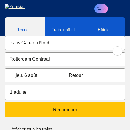
Aller au contenu principal
IA
Trains
Train + hôtel
Hôtels
jeu. 6 août
Retour
1 adulte
Rechercher
Afficher tous les trains