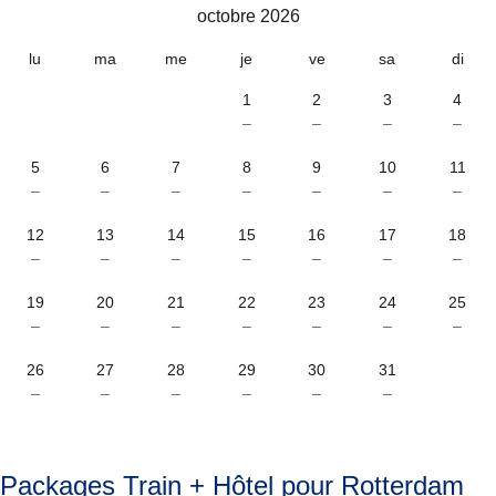
octobre 2026
octobre 2026
lu
ma
me
je
ve
sa
di
1
2
3
4
–
–
–
–
5
6
7
8
9
10
11
–
–
–
–
–
–
–
12
13
14
15
16
17
18
–
–
–
–
–
–
–
19
20
21
22
23
24
25
–
–
–
–
–
–
–
26
27
28
29
30
31
–
–
–
–
–
–
Packages Train + Hôtel pour Rotterdam