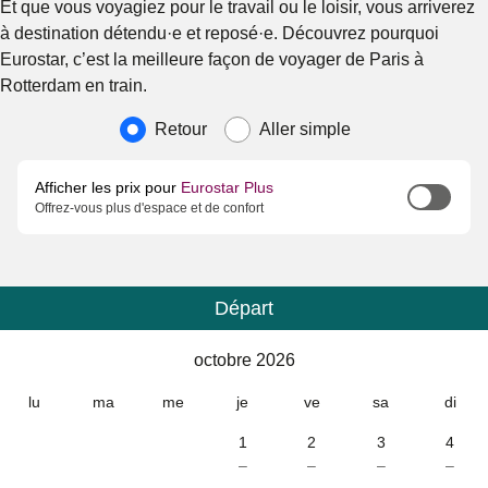
Et que vous voyagiez pour le travail ou le loisir, vous arriverez
à destination détendu·e et reposé·e. Découvrez pourquoi
Eurostar, c’est la meilleure façon de voyager de Paris à
Rotterdam en train.
Type de voyage
Retour
Aller simple
Afficher les prix pour
Eurostar Plus
Offrez-vous plus d'espace et de confort
Départ
Calendrier
-
octobre 2026
octobre 2026
lu
ma
me
je
ve
sa
di
1
2
3
4
–
–
–
–