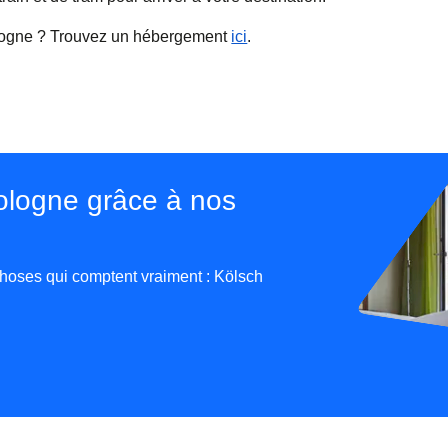
logne ? Trouvez un hébergement
ici
.
ologne grâce à nos
hoses qui comptent vraiment : Kölsch