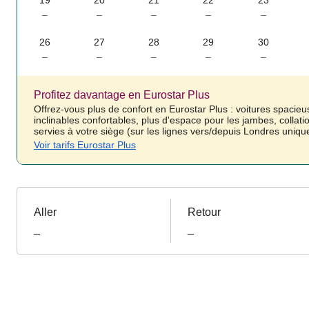
19
20
21
22
23
–
–
–
–
–
26
27
28
29
30
–
–
–
–
–
Profitez davantage en Eurostar Plus
Offrez-vous plus de confort en Eurostar Plus : voitures spacieu
inclinables confortables, plus d'espace pour les jambes, collati
servies à votre siège (sur les lignes vers/depuis Londres uniq
Voir tarifs Eurostar Plus
Aller
Retour
_
_