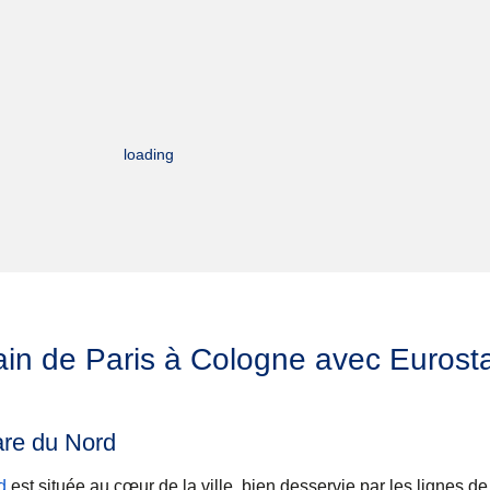
loading
ain de Paris à Cologne avec Eurost
are du Nord
d
est située au cœur de la ville, bien desservie par les lignes de