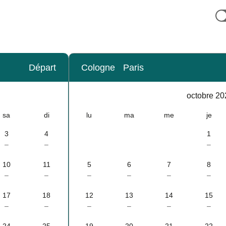
Départ
Cologne
Paris
Calendrier
-
octobre 20
octobre 2026
sa
di
lu
ma
me
je
3
4
1
–
–
–
10
11
5
6
7
8
–
–
–
–
–
–
17
18
12
13
14
15
–
–
–
–
–
–