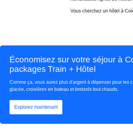
Vous cherchez un hôtel à Co
Économisez sur votre séjour à C
packages Train + Hôtel
Comme ça, vous aurez plus d'argent à dépenser pour les c
glacée, croisières en bateau et bretzels tout chauds.
Explorez maintenant
(
Ouvre un nouvel onglet
)