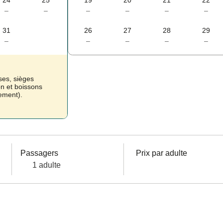
24
25
19
20
21
22
–
–
–
–
–
–
31
26
27
28
29
–
–
–
–
–
ses, sièges
on et boissons
uement).
Passagers
Prix par adulte
1 adulte