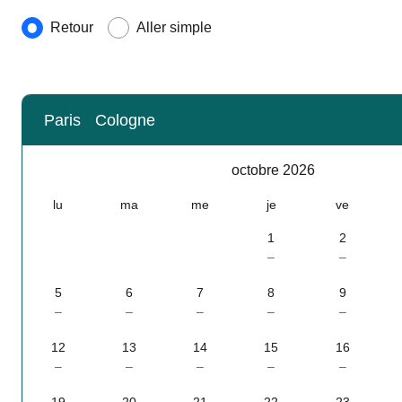
Type de voyage
Retour
Aller simple
Paris
Cologne
Calendrier
-
octobre 2026
octobre 2026
lu
ma
me
je
ve
1
2
–
–
5
6
7
8
9
–
–
–
–
–
12
13
14
15
16
–
–
–
–
–