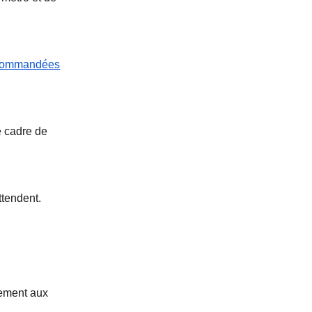
ecommandées
e cadre de
ttendent.
lement aux