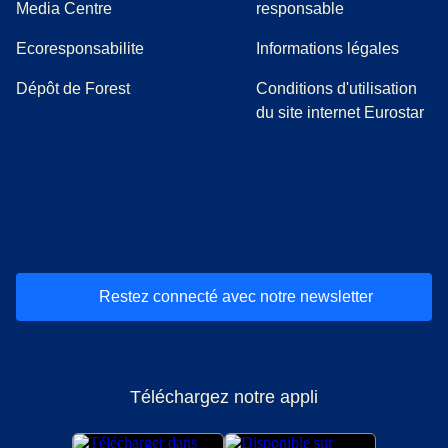
(
Ouvre un nouvel onglet
)
Media Centre
responsable
Ecoresponsabilite
Informations légales
Dépôt de Forest
Conditions d'utilisation
du site internet Eurostar
(
Ouvre un nouvel onglet
(
Ouvre un nouvel onglet
(
)
Ouvre un nouvel onglet
(
)
Ouvre un nouvel onglet
(
)
Ouvre un nouv
(
)
O
Restez connecté avec notre newsletter
Téléchargez notre appli