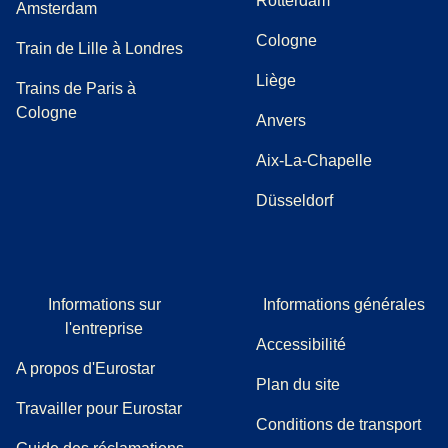
Rotterdam
Amsterdam
Cologne
Train de Lille à Londres
Liège
Trains de Paris à
Cologne
Anvers
Aix-La-Chapelle
Düsseldorf
Informations sur
Informations générales
l'entreprise
Accessibilité
A propos d'Eurostar
Plan du site
Travailler pour Eurostar
Conditions de transport
(
(
Ouvre un nouvel onglet
ouvre un PDF
)
)