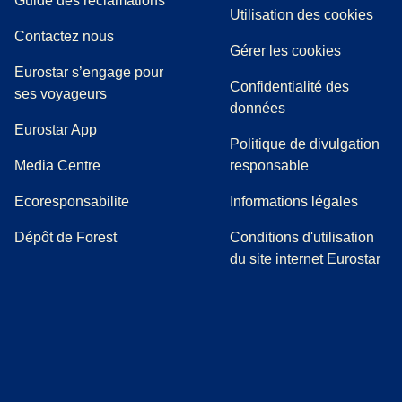
Guide des réclamations
Utilisation des cookies
Contactez nous
Gérer les cookies
Eurostar s’engage pour
Confidentialité des
ses voyageurs
données
Eurostar App
Politique de divulgation
(
Ouvre un nouvel onglet
)
Media Centre
responsable
Ecoresponsabilite
Informations légales
Dépôt de Forest
Conditions d'utilisation
du site internet Eurostar
(
Ouvre un nouvel onglet
(
Ouvre un nouvel onglet
(
)
Ouvre un nouvel onglet
(
)
Ouvre un nouvel onglet
(
)
Ouvre un nouv
(
)
O