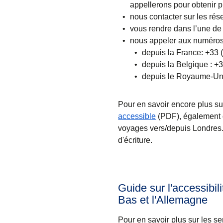
appellerons pour obtenir pl
nous contacter sur les rés
vous rendre dans l’une de n
nous appeler aux numéros s
depuis la France: +33 
depuis la Belgique : +
depuis le Royaume-Uni
Pour en savoir encore plus sur
(
(
Ouvre un nouvel o
ouvre un PDF
)
accessible
(PDF), également 
voyages vers/depuis Londres.
d'écriture.
Guide sur l'accessibil
Bas et l'Allemagne
Pour en savoir plus sur les s