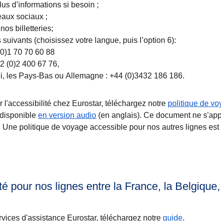
us d’informations si besoin ;
eaux sociaux ;
os billetteries;
uivants (choisissez votre langue, puis l’option 6):
(0)1 70 70 60 88
32 (0)2 400 67 76,
, les Pays-Bas ou Allemagne : +44 (0)3432 186 186.
 l'accessibilité chez Eurostar, téléchargez notre
politique de v
nglet
)
(
Ouvre un nouvel onglet
)
disponible
en version audio
(en anglais). Ce document ne s'app
 Une politique de voyage accessible pour nos autres lignes est
ité pour nos lignes entre la France, la Belgique
(
(
Ouvre un 
ouvre un
ervices d'assistance Eurostar, téléchargez notre
guide
.