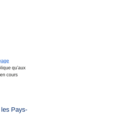
oyage
lique qu'aux
 en cours
, les Pays-
nouvel onglet
 PDF
)
)