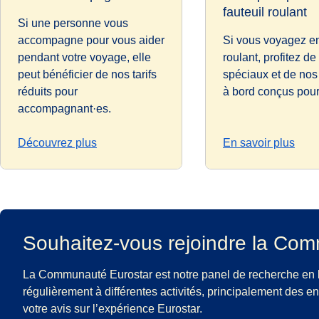
fauteuil roulant
Si une personne vous
accompagne pour vous aider
Si vous voyagez en
pendant votre voyage, elle
roulant, profitez de 
peut bénéficier de nos tarifs
spéciaux et de no
réduits pour
à bord conçus pou
accompagnant·es.
Découvrez plus
En savoir plus
Souhaitez-vous rejoindre la Co
La Communauté Eurostar est notre panel de recherche en l
régulièrement à différentes activités, principalement des 
votre avis sur l’expérience Eurostar.