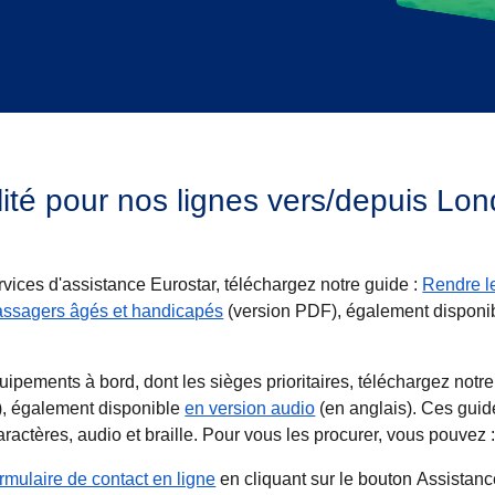
lité pour nos lignes vers/depuis Lo
rvices d'assistance Eurostar, téléchargez notre guide :
Rendre l
(
(
Ouvre un nouvel onglet
ouvre un PDF
)
)
 passagers âgés et handicapés
(version PDF), également disponi
)
uipements à bord, dont les sièges prioritaires, téléchargez notr
vel onglet
F
)
)
(
Ouvre un nouvel ongle
, également disponible
en version audio
(en anglais). Ces guid
ractères, audio et braille. Pour vous les procurer, vous pouvez 
ormulaire de contact en ligne
en cliquant sur le bouton Assistan