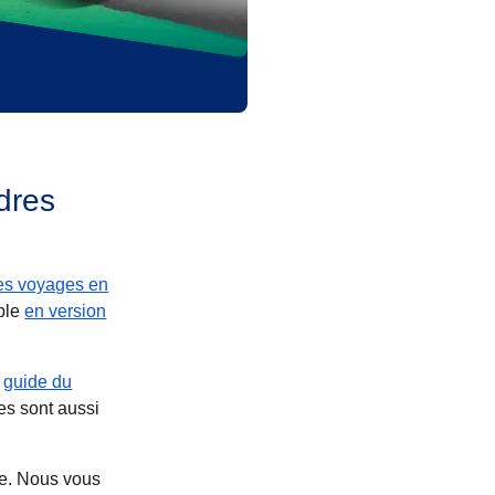
ndres
es voyages en
ble
en version
e
guide du
t
)
es sont aussi
:
ce. Nous vous