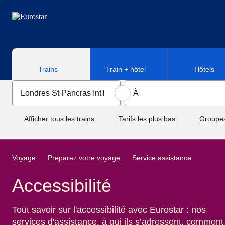
Aller au contenu principal
Trains
Train + hôtel
Hôtels
Afficher tous les trains
Tarifs les plus bas
Groupe
Voyage
Preparez votre voyage
Service assistance
Accessibilité
Tout savoir sur l'accessibilité avec Eurostar : nos
services d'assistance, à qui ils s’adressent, comment