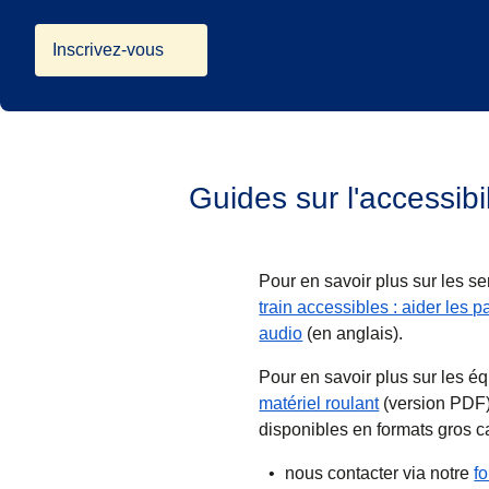
Inscrivez-vous
Guides sur l'accessibi
Pour en savoir plus sur les se
train accessibles : aider les
(
Ouvre un nouvel onglet
audio
(en anglais).
Pour en savoir plus sur les éq
(
(
Ouvre un nou
ouvre un PD
matériel roulant
(version PDF)
disponibles en formats gros ca
nous contacter via notre
f