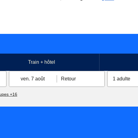
Train + hôtel
ven. 7 août
Retour
1 adulte
upes +16