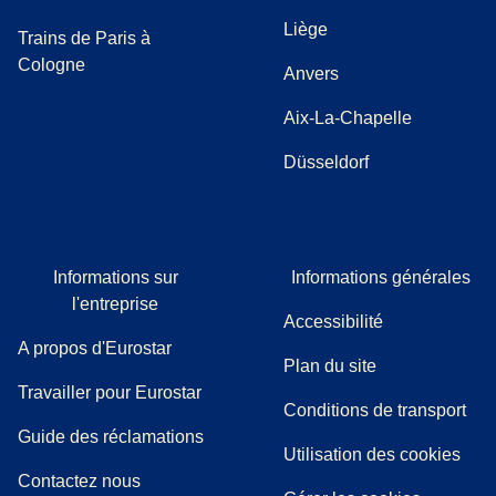
Liège
Trains de Paris à
Cologne
Anvers
Aix-La-Chapelle
Düsseldorf
Informations sur
Informations générales
l'entreprise
Accessibilité
A propos d'Eurostar
Plan du site
Travailler pour Eurostar
Conditions de transport
(
(
Ouvre un nouvel onglet
ouvre un PDF
)
)
Guide des réclamations
Utilisation des cookies
Contactez nous