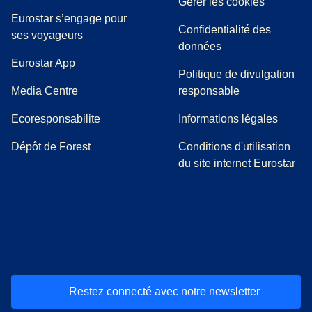
Gérer les cookies
Eurostar s’engage pour
Confidentialité des
ses voyageurs
données
Eurostar App
Politique de divulgation
(
Ouvre un nouvel onglet
)
Media Centre
responsable
Ecoresponsabilite
Informations légales
Dépôt de Forest
Conditions d'utilisation
du site internet Eurostar
(
Ouvre un nouvel onglet
(
Ouvre un nouvel onglet
(
)
Ouvre un nouvel onglet
(
)
Ouvre un nouvel onglet
(
)
Ouvre un nouv
(
)
O
Restez connecté avec notre newsletter