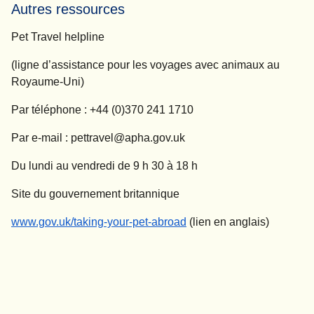
Autres ressources
Pet Travel helpline
(ligne d’assistance pour les voyages avec animaux au
Royaume-Uni)
Par téléphone : +44 (0)370 241 1710
Par e-mail : pettravel@apha.gov.uk
Du lundi au vendredi de 9 h 30 à 18 h
Site du gouvernement britannique
(
Ouvre un nouvel onglet
)
www.gov.uk/taking-your-pet-abroad
(lien en anglais)