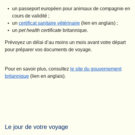
un passeport européen pour animaux de compagnie en
cours de validité ;
(
Ouvre un nouvel onglet
)
un
certificat sanitaire vétérinaire
(lien en anglais) ;
un
pet health certificate
britannique.
Prévoyez un délai d’au moins un mois avant votre départ
pour préparer vos documents de voyage.
Pour en savoir plus, consultez
le site du gouvernement
(
Ouvre un nouvel onglet
)
britannique
(lien en anglais).
Le jour de votre voyage