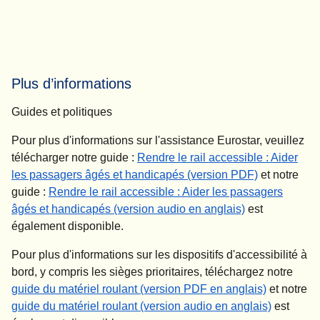
Plus d’informations
Guides et politiques
Pour plus d'informations sur l'assistance Eurostar, veuillez
télécharger notre guide :
Rendre le rail accessible : Aider
(
(
Ouvre un no
ouvre un P
les passagers âgés et handicapés (version PDF)
et notre
guide :
Rendre le rail accessible : Aider les passagers
(
Ouvre un nouv
âgés et handicapés (version audio en anglais)
est
également disponible.
Pour plus d'informations sur les dispositifs d'accessibilité à
bord, y compris les sièges prioritaires, téléchargez notre
(
(
Ouvre un 
ouvre un
guide du matériel roulant (version PDF en anglais)
et notre
(
Ouvre un
guide du matériel roulant (version audio en anglais)
est