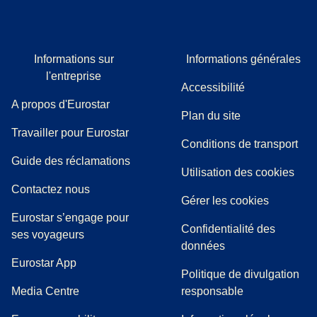
Informations sur
Informations générales
l'entreprise
Accessibilité
A propos d'Eurostar
Plan du site
Travailler pour Eurostar
Conditions de transport
(
(
Ouvre un nouvel onglet
ouvre un PDF
)
)
Guide des réclamations
Utilisation des cookies
Contactez nous
Gérer les cookies
Eurostar s’engage pour
Confidentialité des
ses voyageurs
données
Eurostar App
Politique de divulgation
(
Ouvre un nouvel onglet
)
Media Centre
responsable