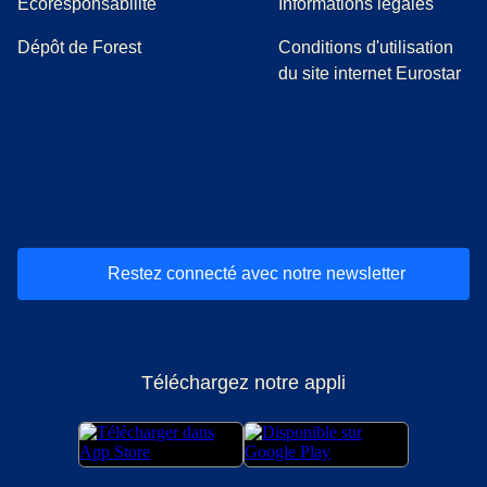
Ecoresponsabilite
Informations légales
Dépôt de Forest
Conditions d'utilisation
du site internet Eurostar
(
Ouvre un nouvel onglet
(
Ouvre un nouvel onglet
(
)
Ouvre un nouvel onglet
(
)
Ouvre un nouvel onglet
(
)
Ouvre un nouv
(
)
O
Restez connecté avec notre newsletter
Téléchargez notre appli