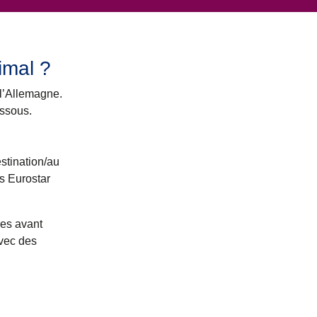
imal ?
 l’Allemagne
.
essous.
stination/au
es Eurostar
res avant
avec des