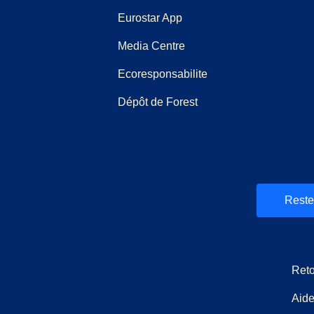
Eurostar App
(
Ouvre un nouvel onglet
)
Media Centre
Ecoresponsabilite
Dépôt de Forest
et
uvel onglet
)
)
Reste
Reto
Aide