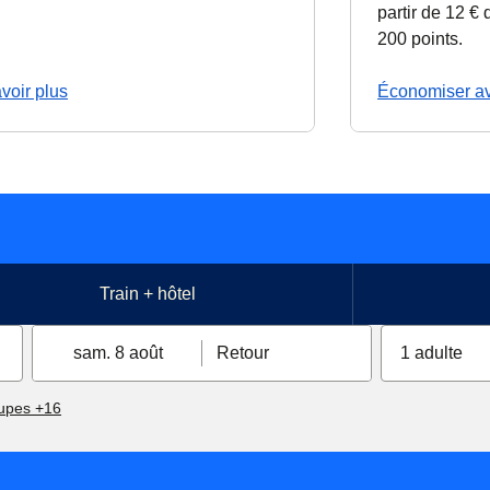
partir de 12 €
200 points
.
voir plus
Économiser av
Train + hôtel
sam. 8 août
Retour
1 adulte
upes +16