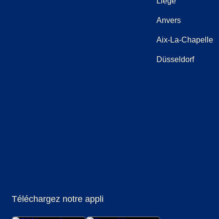
Liège
Anvers
Aix-La-Chapelle
Düsseldorf
(
Ouvre un nouvel onglet
(
Ouvre un nouvel onglet
(
Ouvre un nouvel onglet
)
(
Ouvre un nouvel onglet
)
(
Ouvre un nouvel ongl
)
(
Ouvre un no
)
Téléchargez notre appli