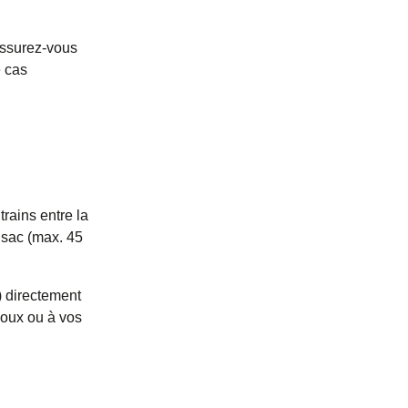
 Assurez-vous
e cas
rains entre la
 sac (max. 45
) directement
noux ou à vos