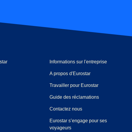
star
Informations sur l'entreprise
A propos d'Eurostar
Travailler pour Eurostar
(
(
Ouvre un nouve
ouvre un PDF
)
Guide des réclamations
Contactez nous
Eurostar s’engage pour ses
voyageurs