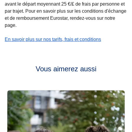
avant le départ moyennant 25 €/£ de frais par personne et
par trajet. Pour en savoir plus sur les conditions d'échange
et de remboursement Eurostar, rendez-vous sur notre
page.
-
Besoin de modifier votre voyage ?
En savoir plus sur nos tarifs, frais et conditions
Vous aimerez aussi