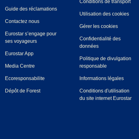
Conditions de transport
(
(
Ouvre un nouvel onglet
ouvre un PDF
)
)
Guide des réclamations
Utilisation des cookies
Contactez nous
Gérer les cookies
Eurostar s’engage pour
Confidentialité des
ses voyageurs
données
Eurostar App
Politique de divulgation
(
Ouvre un nouvel onglet
)
Media Centre
responsable
Ecoresponsabilite
Informations légales
Dépôt de Forest
Conditions d'utilisation
du site internet Eurostar
(
Ouvre un nouvel onglet
(
Ouvre un nouvel onglet
(
)
Ouvre un nouvel onglet
(
)
Ouvre un nouvel onglet
(
)
Ouvre un nouv
(
)
O