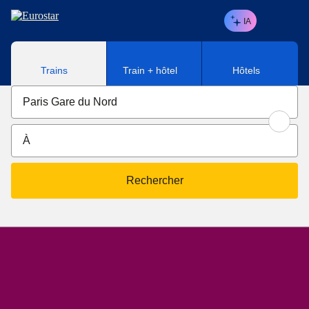
Aller au contenu principal
IA
Trains
Train + hôtel
Hôtels
Rechercher