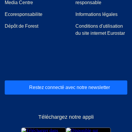
(
Ouvre un nouvel onglet
)
Media Centre
responsable
Ecoresponsabilite
Informations légales
Dépôt de Forest
Conditions d'utilisation
du site internet Eurostar
(
Ouvre un nouvel onglet
(
Ouvre un nouvel onglet
(
)
Ouvre un nouvel onglet
(
)
Ouvre un nouvel onglet
(
)
Ouvre un nouv
(
)
O
Restez connecté avec notre newsletter
Téléchargez notre appli