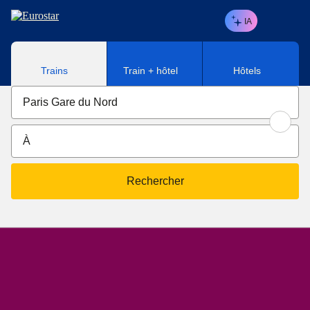
Aller au contenu principal
IA
Trains
Train + hôtel
Hôtels
Rechercher