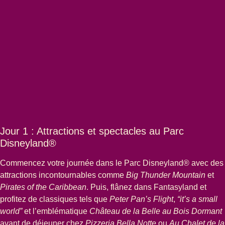
Jour 1 : Attractions et spectacles au Parc
Disneyland®
Commencez votre journée dans le Parc Disneyland® avec des
attractions incontournables comme
Big Thunder Mountain
et
Pirates of the Caribbean
. Puis, flânez dans Fantasyland et
profitez de classiques tels que
Peter Pan’s Flight
,
“it’s a small
world”
et l’emblématique
Château de la Belle au Bois Dormant
(
Ouvre un nouvel o
avant de déjeuner chez
Pizzeria Bella Notte
ou
Au Chalet de la