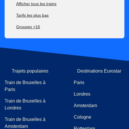
Afficher tous les trains
vous devrez payer la différence tarifaire. Si votre nouveau
billet est moins cher, la différence tarifaire ne vous sera
Tarifs les plus bas
pas remboursée.
Pour tous nos tarifs, retrouvez nos conditions d’après-
Groupes +16
vente en cliquant
ici
.
Vous pouvez consulter nos conditions de transport en
cliquant
ici
.
Trajets populaires
Destinations Eurostar
Train de Bruxelles à
Paris
Paris
Londres
Train de Bruxelles à
Amsterdam
Londres
Cologne
Train de Bruxelles à
Amsterdam
Rotterdam