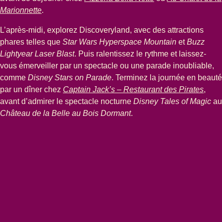
(
Ouvre un nouvel onglet
)
Marionnette
.
L’après-midi, explorez Discoveryland, avec des attractions
phares telles que
Star Wars Hyperspace Mountain
et
Buzz
Lightyear Laser Blast
. Puis ralentissez le rythme et laissez-
vous émerveiller par un spectacle ou une parade inoubliable,
comme
Disney Stars on Parade
. Terminez la journée en beauté
(
Ouvr
par un dîner chez
Captain Jack’s – Restaurant des Pirates
,
avant d’admirer le spectacle nocturne
Disney Tales of Magic
au
Château de la Belle au Bois Dormant
.