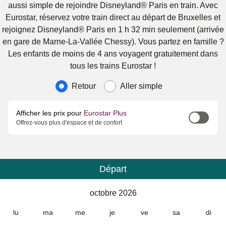
aussi simple de rejoindre Disneyland® Paris en train. Avec
Eurostar, réservez votre train direct au départ de Bruxelles et
rejoignez Disneyland® Paris en 1 h 32 min seulement (arrivée
en gare de Marne-La-Vallée Chessy). Vous partez en famille ?
Les enfants de moins de 4 ans voyagent gratuitement dans
tous les trains Eurostar !
Type de voyage
Retour
Aller simple
Afficher les prix pour
Eurostar Plus
Offrez-vous plus d'espace et de confort
Départ
Calendrier
-
octobre 2026
octobre 2026
lu
ma
me
je
ve
sa
di