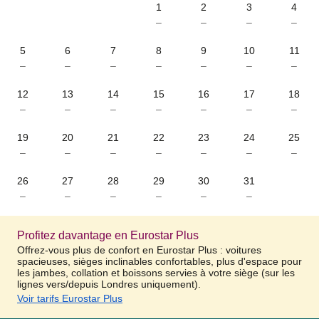
1
2
3
4
–
–
–
–
5
6
7
8
9
10
11
–
–
–
–
–
–
–
12
13
14
15
16
17
18
–
–
–
–
–
–
–
19
20
21
22
23
24
25
–
–
–
–
–
–
–
26
27
28
29
30
31
–
–
–
–
–
–
Profitez davantage en Eurostar Plus
Offrez-vous plus de confort en Eurostar Plus : voitures
spacieuses, sièges inclinables confortables, plus d'espace pour
les jambes, collation et boissons servies à votre siège (sur les
lignes vers/depuis Londres uniquement).
Voir tarifs Eurostar Plus