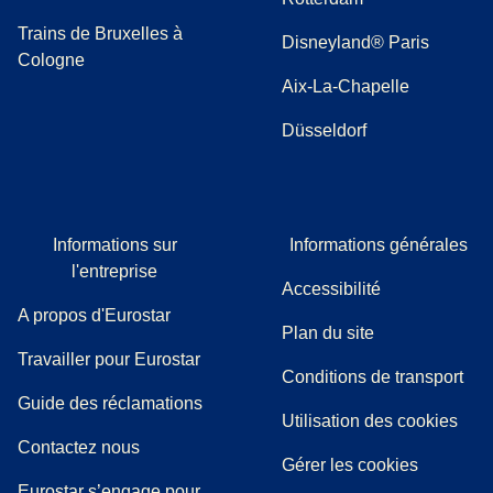
Trains de Bruxelles à
Disneyland® Paris
Cologne
Aix-La-Chapelle
Düsseldorf
Informations sur
Informations générales
l'entreprise
Accessibilité
A propos d'Eurostar
Plan du site
Travailler pour Eurostar
Conditions de transport
(
(
Ouvre un nouvel onglet
ouvre un PDF
)
)
Guide des réclamations
Utilisation des cookies
Contactez nous
Gérer les cookies
Eurostar s’engage pour