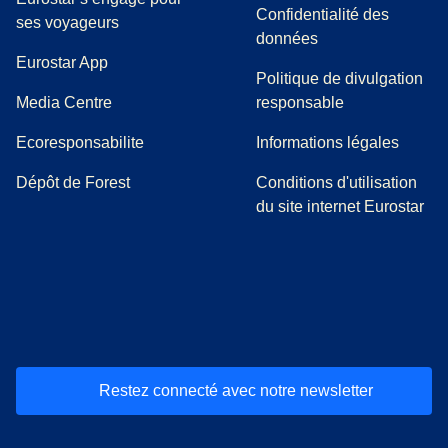
Confidentialité des
ses voyageurs
données
Eurostar App
Politique de divulgation
(
Ouvre un nouvel onglet
)
Media Centre
responsable
Ecoresponsabilite
Informations légales
Dépôt de Forest
Conditions d'utilisation
du site internet Eurostar
(
Ouvre un nouvel onglet
(
Ouvre un nouvel onglet
(
)
Ouvre un nouvel onglet
(
)
Ouvre un nouvel onglet
(
)
Ouvre un nouv
(
)
O
Restez connecté avec notre newsletter