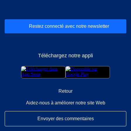
(
Ouvre un nouvel onglet
(
Ouvre un nouvel onglet
(
)
Ouvre un nouvel onglet
(
)
Ouvre un nouvel onglet
(
)
Ouvre un nouv
(
)
O
Restez connecté avec notre newsletter
Téléchargez notre appli
Retour
Aidez-nous à améliorer notre site Web
Envoyer des commentaires