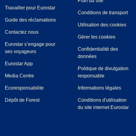
Plan du site
Travailler pour Eurostar
Conditions de transport
(
(
Ouvre un nouvel onglet
ouvre un PDF
)
)
Guide des réclamations
Utilisation des cookies
Contactez nous
Gérer les cookies
Eurostar s’engage pour
Confidentialité des
ses voyageurs
données
Eurostar App
Politique de divulgation
(
Ouvre un nouvel onglet
)
Media Centre
responsable
Ecoresponsabilite
Informations légales
Dépôt de Forest
Conditions d'utilisation
du site internet Eurostar