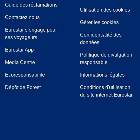
(
(
Ouvre un nouvel onglet
ouvre un PDF
)
)
Guide des réclamations
Utilisation des cookies
Contactez nous
Gérer les cookies
Eurostar s’engage pour
Confidentialité des
ses voyageurs
données
Eurostar App
Politique de divulgation
(
Ouvre un nouvel onglet
)
Media Centre
responsable
Ecoresponsabilite
Informations légales
Dépôt de Forest
Conditions d'utilisation
du site internet Eurostar
(
Ouvre un nouvel onglet
(
Ouvre un nouvel onglet
(
)
Ouvre un nouvel onglet
(
)
Ouvre un nouvel onglet
(
)
Ouvre un nouv
(
)
O