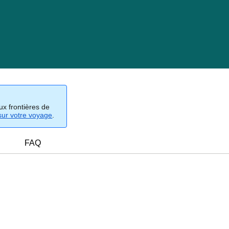
ux frontières de
sur votre voyage
.
FAQ