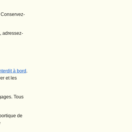
é. Conservez-
, adressez-
interdit à bord
.
er et les
gages. Tous
portique de
e