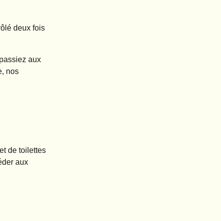
ôlé deux fois
 passiez aux
e, nos
 de toilettes
éder aux