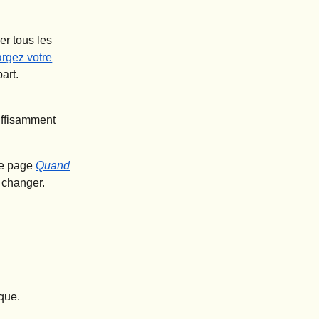
er tous les
argez votre
art.
uffisamment
re page
Quand
e changer.
que.