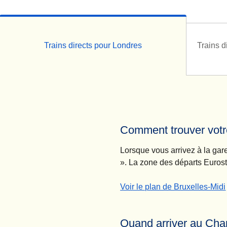
Trains directs pour Londres
Trains d
Comment trouver votre
Lorsque vous arrivez à la gar
». La zone des départs Eurost
-
(
(
Ouvre un nouvel onglet
ouvre un PDF
Comment trouver votre train dir
)
)
Voir le plan de Bruxelles-Midi
Quand arriver au Cha