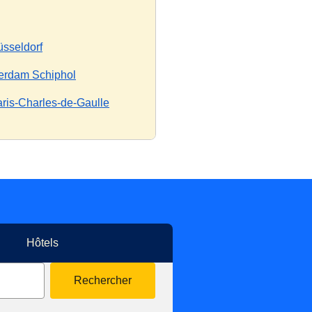
üsseldorf
erdam Schiphol
aris-Charles-de-Gaulle
Hôtels
Rechercher