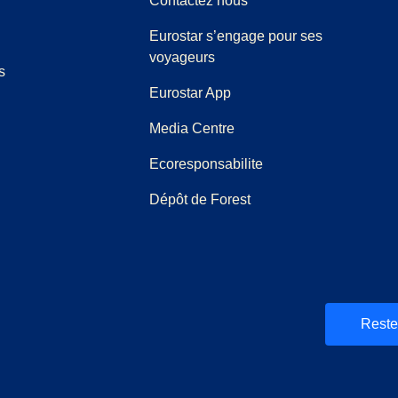
Contactez nous
Eurostar s’engage pour ses
voyageurs
s
Eurostar App
(
Ouvre un nouvel onglet
)
Media Centre
Ecoresponsabilite
Dépôt de Forest
et
uvel onglet
)
)
Reste