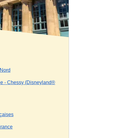
 Nord
ée - Chessy (Disneyland®
çaises
France