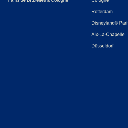
Trains de Bruxelles à Cologne
Cologne
Rotterdam
Disneyland® Pari
Aix-La-Chapelle
Düsseldorf
(
Ouvre un nouvel onglet
(
Ouvre un nouvel onglet
(
Ouvre un nouvel onglet
)
(
Ouvre un nouvel onglet
)
(
Ouvre un nouvel ongl
)
(
Ouvre un no
)