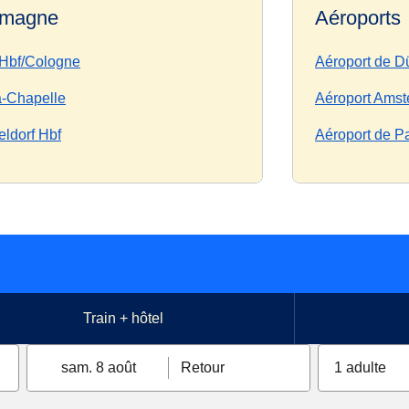
emagne
Aéroports
 Hbf/Cologne
Aéroport de D
a-Chapelle
Aéroport Amst
ldorf Hbf
Aéroport de P
Train + hôtel
sam. 8 août
Retour
1 adulte