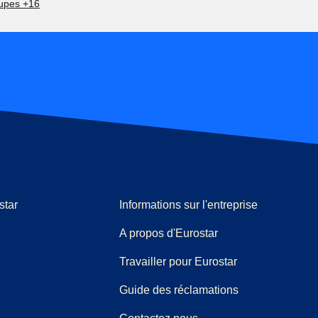
upes +16
star
Informations sur l'entreprise
A propos d'Eurostar
Travailler pour Eurostar
(
(
Ouvre un nouve
ouvre un PDF
)
Guide des réclamations