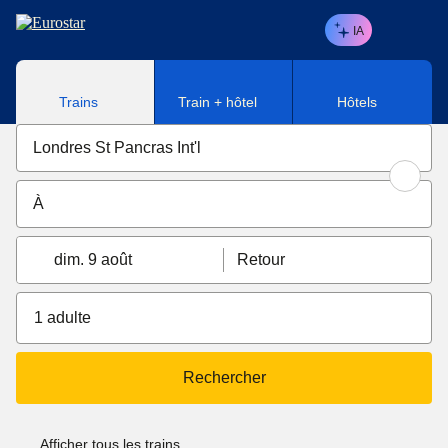
Aller au contenu principal
IA
Trains
Train + hôtel
Hôtels
dim. 9 août
Retour
1 adulte
Rechercher
Afficher tous les trains