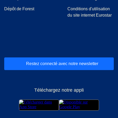
Dépôt de Forest
Conditions d'utilisation
du site internet Eurostar
(
Ouvre un nouvel onglet
(
Ouvre un nouvel onglet
(
)
Ouvre un nouvel onglet
(
)
Ouvre un nouvel onglet
(
)
Ouvre un nouv
(
)
O
Restez connecté avec notre newsletter
Téléchargez notre appli