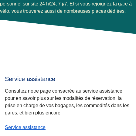
personnel sur site 24 h/24, 7 j/7. Et si vous rejoignez la gare à
vélo, vous trouverez aussi de nombreuses places dédiées.
Service assistance
Consultez notre page consacrée au service assistance
pour en savoir plus sur les modalités de réservation, la
prise en charge de vos bagages, les commodités dans les
gares, et bien plus encore.
-
Service assistance
Service assistance