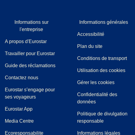
Informations sur
Informations générales
l'entreprise
Accessibilité
A propos d'Eurostar
Plan du site
Travailler pour Eurostar
Conditions de transport
(
(
Ouvre un nouvel onglet
ouvre un PDF
)
)
Guide des réclamations
Utilisation des cookies
Contactez nous
Gérer les cookies
Eurostar s’engage pour
Confidentialité des
ses voyageurs
données
Eurostar App
Politique de divulgation
(
Ouvre un nouvel onglet
)
Media Centre
responsable
Ecoresponsabilite
Informations légales