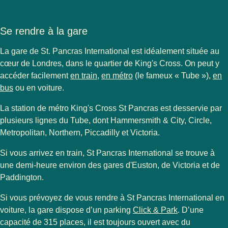
Se rendre à la gare
La gare de St. Pancras International est idéalement située au
cœur de Londres, dans le quartier de King's Cross. On peut y
(
Ouvre un nouvel onglet
(
Ouvre un nouvel onglet
)
)
accéder facilement
en train
,
en métro
(le fameux « Tube »),
en
(
Ouvre un nouvel onglet
)
bus
ou en voiture.
La station de métro King's Cross St Pancras est desservie par
plusieurs lignes du Tube, dont Hammersmith & City, Circle,
Metropolitan, Northern, Piccadilly et Victoria.
Si vous arrivez en train, St Pancras International se trouve à
une demi-heure environ des gares d'Euston, de Victoria et de
Paddington.
Si vous prévoyez de vous rendre à St Pancras International en
(
Ouvre un nou
voiture, la gare dispose d’un parking
Click & Park
. D’une
capacité de 315 places, il est toujours ouvert avec du