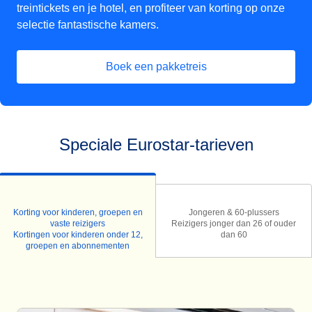
treintickets en je hotel, en profiteer van korting op onze
selectie fantastische kamers.
Boek een pakketreis
(
opent in een nieuwe tab
)
Speciale Eurostar-tarieven
Korting voor kinderen, groepen en
Jongeren & 60-plussers
vaste reizigers
Reizigers jonger dan 26 of ouder
Kortingen voor kinderen onder 12,
dan 60
groepen en abonnementen