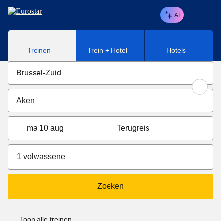
Naar hoofdinhoud
AI
Treinen
Trein + Hotel
Hotels
ma 10 aug
Terugreis
1 volwassene
Zoeken
Toon alle treinen