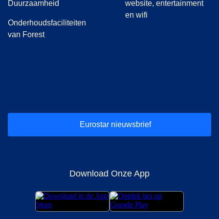
Duurzaamheid
website, entertainment
en wifi
Onderhoudsfaciliteiten
van Forest
(
opent in een nieuwe tab
(
opent in een nieuwe tab
(
)
opent in een nieuwe tab
(
)
opent in een nieuwe tab
(
)
opent in een 
(
)
o
Eurostar nieuwsbrief
Download Onze App