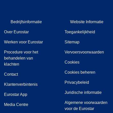
Bedrijfsinformatie
Website Informatie
Over Eurostar
Toegankelijkheid
Werken voor Eurostar
Sitemap
Procedure voor het
Vervoersvoorwaarden
behandelen van
Cookies
(
(
opent in een nieuwe tab
opent een PDF
)
)
klachten
Cookies beheren
Contact
Privacybeleid
Klantenverbintenis
Juridische informatie
Eurostar App
Algemene voorwaarden
(
opent in een nieuwe tab
)
Media Centre
voor de Eurostar