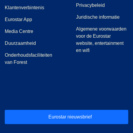
Privacybeleid
Klantenverbintenis
Juridische informatie
Eurostar App
Algemene voorwaarden
(
opent in een nieuwe tab
)
Media Centre
voor de Eurostar
Duurzaamheid
website, entertainment
en wifi
Onderhoudsfaciliteiten
van Forest
(
opent in een nieuwe tab
(
opent in een nieuwe tab
(
)
opent in een nieuwe tab
(
)
opent in een nieuwe tab
(
)
opent in een 
(
)
o
Eurostar nieuwsbrief