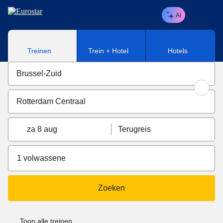
Naar hoofdinhoud
AI
Treinen
Trein + Hotel
Hotels
za 8 aug
Terugreis
1 volwassene
Zoeken
Toon alle treinen