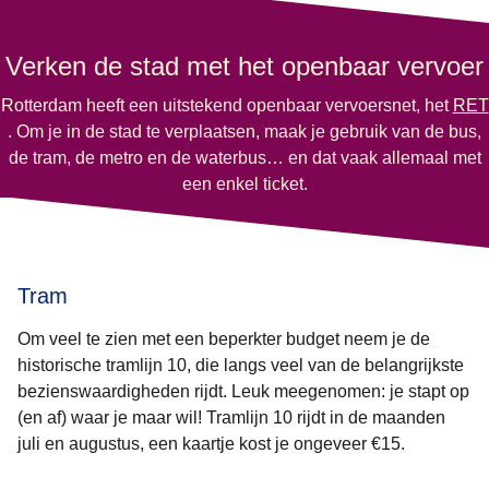
Verken de stad met het openbaar vervoer
Rotterdam heeft een uitstekend openbaar vervoersnet, het
RET
(
opent in een nieuwe tab
)
. Om je in de stad te verplaatsen, maak je gebruik van de bus,
de tram, de metro en de waterbus… en dat vaak allemaal met
een enkel ticket.
Tram
Om veel te zien met een beperkter budget neem je de
historische tramlijn 10, die langs veel van de belangrijkste
bezienswaardigheden rijdt. Leuk meegenomen: je stapt op
(en af) waar je maar wil! Tramlijn 10 rijdt in de maanden
juli en augustus, een kaartje kost je ongeveer €15.