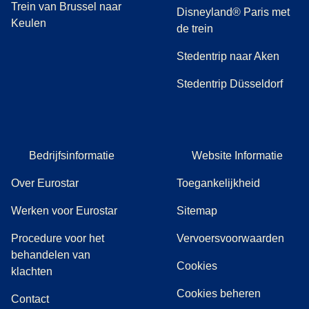
Trein van Brussel naar
Disneyland® Paris met
Keulen
de trein
Stedentrip naar Aken
Stedentrip Düsseldorf
Bedrijfsinformatie
Website Informatie
Over Eurostar
Toegankelijkheid
Werken voor Eurostar
Sitemap
Procedure voor het
Vervoersvoorwaarden
behandelen van
Cookies
(
(
opent in een nieuwe tab
opent een PDF
)
)
klachten
Cookies beheren
Contact