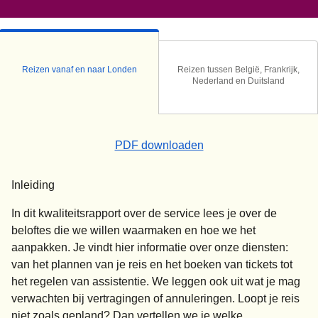
Reizen vanaf en naar Londen
Reizen tussen België, Frankrijk,
Nederland en Duitsland
(
(
opent in een nieuwe t
opent een PDF
)
PDF downloaden
Inleiding
In dit kwaliteitsrapport over de service lees je over de
beloftes die we willen waarmaken en hoe we het
aanpakken. Je vindt hier informatie over onze diensten:
van het plannen van je reis en het boeken van tickets tot
het regelen van assistentie. We leggen ook uit wat je mag
verwachten bij vertragingen of annuleringen. Loopt je reis
niet zoals gepland? Dan vertellen we je welke