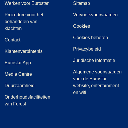
Werken voor Eurostar
Sitemap
Procedure voor het
Vervoersvoorwaarden
behandelen van
Cookies
(
(
opent in een nieuwe tab
opent een PDF
)
)
klachten
Cookies beheren
Contact
Privacybeleid
Klantenverbintenis
Juridische informatie
Eurostar App
Algemene voorwaarden
(
opent in een nieuwe tab
)
Media Centre
voor de Eurostar
Duurzaamheid
website, entertainment
en wifi
Onderhoudsfaciliteiten
van Forest