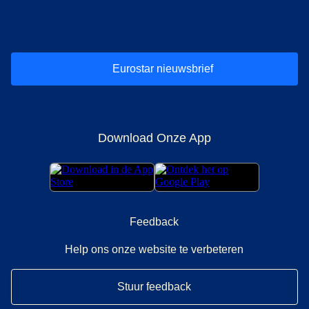
(
opent in een nieuwe tab
(
opent in een nieuwe tab
(
)
opent in een nieuwe tab
(
)
opent in een nieuwe tab
(
)
opent in een 
(
)
o
Eurostar nieuwsbrief
Download Onze App
Feedback
Help ons onze website te verbeteren
Stuur feedback