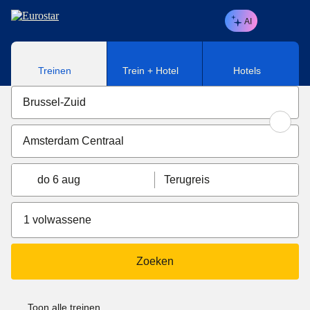
Naar hoofdinhoud
AI
Treinen
Trein + Hotel
Hotels
do 6 aug
Terugreis
1 volwassene
Zoeken
Toon alle treinen