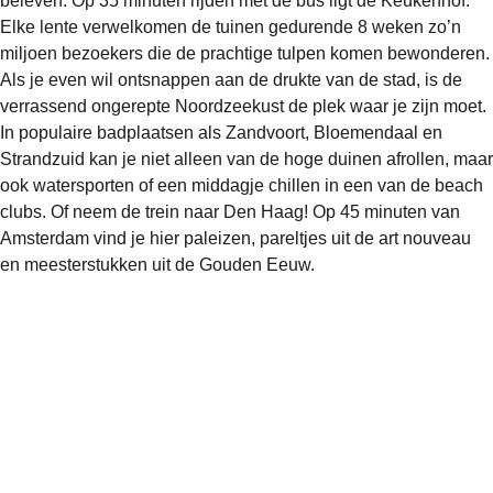
beleven. Op 35 minuten rijden met de bus ligt
de Keukenhof
.
Elke lente verwelkomen de tuinen gedurende 8 weken zo’n
miljoen bezoekers die de prachtige tulpen komen bewonderen.
Als je even wil ontsnappen aan de drukte van de stad, is de
verrassend ongerepte Noordzeekust de plek waar je zijn moet.
In populaire badplaatsen als
Zandvoort
,
Bloemendaal
en
Strandzuid
kan je niet alleen van de hoge duinen afrollen, maar
ook watersporten of een middagje chillen in een van de beach
clubs. Of neem de trein naar
Den Haag
! Op 45 minuten van
Amsterdam vind je hier paleizen, pareltjes uit de art nouveau
en meesterstukken uit de Gouden Eeuw.