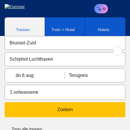
Naar hoofdinhoud
AI
Treinen
Trein + Hotel
Hotels
do 6 aug
Terugreis
1 volwassene
Zoeken
Toon alle treinen