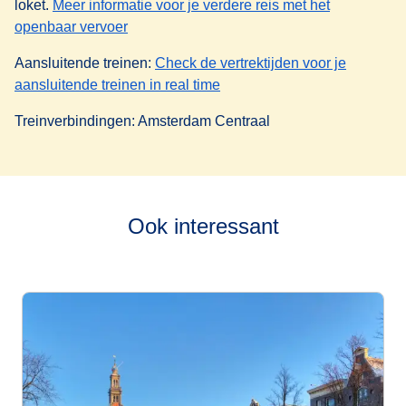
loket.
Meer informatie voor je verdere reis met het
(
opent in een nieuwe tab
)
openbaar vervoer
Aansluitende treinen:
Check de vertrektijden voor je
(
opent in een nieuwe tab
)
aansluitende treinen in real time
Treinverbindingen: Amsterdam Centraal
Ook interessant