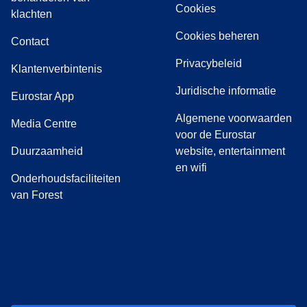
Cookies
(
(
opent in een nieuwe tab
opent een PDF
)
)
klachten
Cookies beheren
Contact
Privacybeleid
Klantenverbintenis
Juridische informatie
Eurostar App
Algemene voorwaarden
(
opent in een nieuwe tab
)
Media Centre
voor de Eurostar
Duurzaamheid
website, entertainment
en wifi
Onderhoudsfaciliteiten
van Forest
(
opent in een nieuwe tab
(
opent in een nieuwe tab
(
)
opent in een nieuwe tab
(
)
opent in een nieuwe tab
(
)
opent in een 
(
)
o