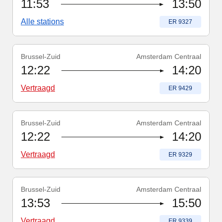
11:53
13:50
Alle stations
Treinnummer
:
ER 9327
Brussel-Zuid
Amsterdam Centraal
Treinnummer
-
Vertraagd
:
ER 9429
12:22
14:20
Vertraagd
Treinnummer
:
ER 9429
Brussel-Zuid
Amsterdam Centraal
Treinnummer
-
Vertraagd
:
ER 9329
12:22
14:20
Vertraagd
Treinnummer
:
ER 9329
Brussel-Zuid
Amsterdam Centraal
Treinnummer
-
Vertraagd
:
ER 9339
13:53
15:50
Vertraagd
Treinnummer
:
ER 9339