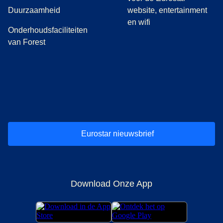
Duurzaamheid
website, entertainment
en wifi
Onderhoudsfaciliteiten
van Forest
(
opent in een nieuwe tab
(
opent in een nieuwe tab
(
)
opent in een nieuwe tab
(
)
opent in een nieuwe tab
(
)
opent in een 
(
)
o
Eurostar nieuwsbrief
Download Onze App