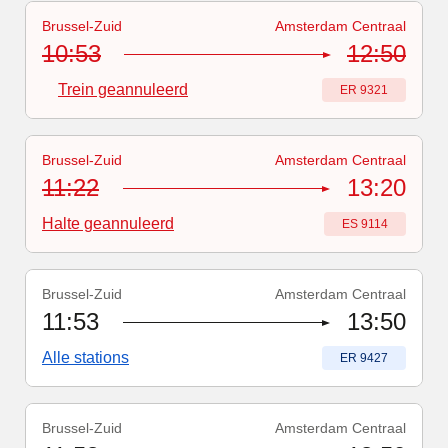
Brussel-Zuid
Amsterdam Centraal
Treinnummer
-
Trein geannuleerd
:
ER 9321
10:53
12:50
Trein geannuleerd
Treinnummer
:
ER 9321
Brussel-Zuid
Amsterdam Centraal
Treinnummer
-
Vertraagd
:
ES 9114
11:22
13:20
Halte geannuleerd
Treinnummer
:
ES 9114
Brussel-Zuid
Amsterdam Centraal
Treinnummer
:
ER 9427
11:53
13:50
Alle stations
Treinnummer
:
ER 9427
Brussel-Zuid
Amsterdam Centraal
Treinnummer
:
ER 9327