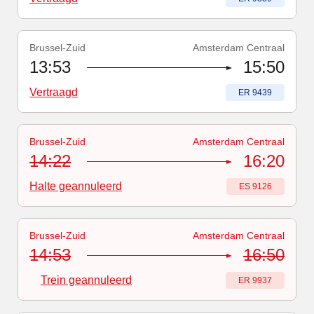
Brussel-Zuid
Amsterdam Centraal
Treinnummer
-
Vertraagd
:
ER 9439
13:53
15:50
Vertraagd
Treinnummer
:
ER 9439
Brussel-Zuid
Amsterdam Centraal
Treinnummer
-
Vertraagd
:
ES 9126
14:22
16:20
Halte geannuleerd
Treinnummer
:
ES 9126
Brussel-Zuid
Amsterdam Centraal
Treinnummer
-
Trein geannuleerd
:
ER 9937
14:53
16:50
Trein geannuleerd
Treinnummer
:
ER 9937