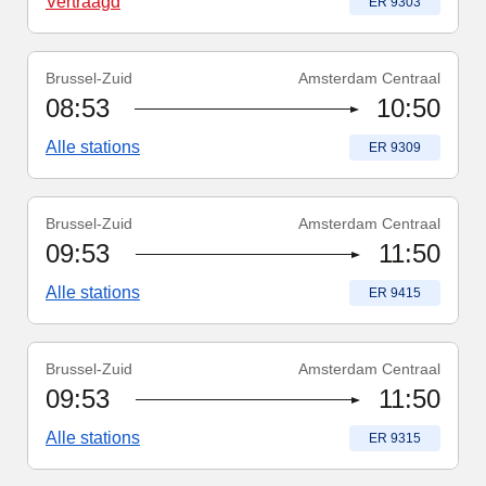
Vertraagd
Treinnummer
:
ER 9303
Brussel-Zuid
Amsterdam Centraal
Treinnummer
:
ER 9309
08:53
10:50
Alle stations
Treinnummer
:
ER 9309
Brussel-Zuid
Amsterdam Centraal
Treinnummer
:
ER 9415
09:53
11:50
Alle stations
Treinnummer
:
ER 9415
Brussel-Zuid
Amsterdam Centraal
Treinnummer
:
ER 9315
09:53
11:50
Alle stations
Treinnummer
:
ER 9315