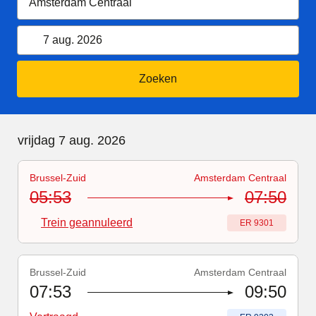
7 augustus 2026
Kalender openen
7 aug. 2026
Zoeken
vrijdag 7 augustus 2026
vrijdag 7 aug. 2026
Brussel-Zuid
Amsterdam Centraal
Treinnummer
-
Trein geannuleerd
:
ER 9301
05:53
07:50
Trein geannuleerd
Treinnummer
:
ER 9301
Brussel-Zuid
Amsterdam Centraal
Treinnummer
-
Vertraagd
:
ER 9303
07:53
09:50