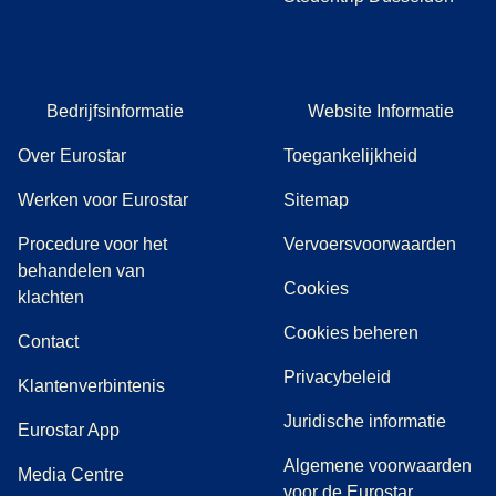
Bedrijfsinformatie
Website Informatie
Over Eurostar
Toegankelijkheid
Werken voor Eurostar
Sitemap
Procedure voor het
Vervoersvoorwaarden
behandelen van
Cookies
(
(
opent in een nieuwe tab
opent een PDF
)
)
klachten
Cookies beheren
Contact
Privacybeleid
Klantenverbintenis
Juridische informatie
Eurostar App
Algemene voorwaarden
(
opent in een nieuwe tab
)
Media Centre
voor de Eurostar