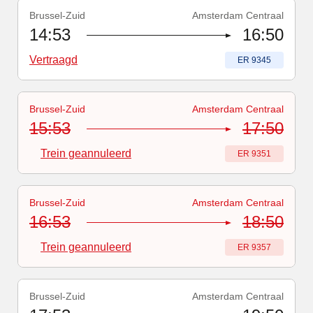
Brussel-Zuid
Amsterdam Centraal
Treinnummer
-
Vertraagd
:
ER 9345
14:53
16:50
Vertraagd
Treinnummer
:
ER 9345
Brussel-Zuid
Amsterdam Centraal
Treinnummer
-
Trein geannuleerd
:
ER 9351
15:53
17:50
Trein geannuleerd
Treinnummer
:
ER 9351
Brussel-Zuid
Amsterdam Centraal
Treinnummer
-
Trein geannuleerd
:
ER 9357
16:53
18:50
Trein geannuleerd
Treinnummer
:
ER 9357
Brussel-Zuid
Amsterdam Centraal
Treinnummer
-
Vertraagd
:
ER 9363