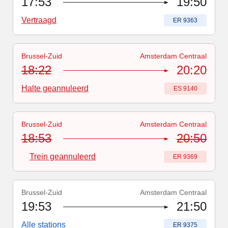
17:53
19:50
Vertraagd
Treinnummer
:
ER 9363
Brussel-Zuid
Amsterdam Centraal
Treinnummer
:
ES 9140
18:22
20:20
Halte geannuleerd
Treinnummer
:
ES 9140
Brussel-Zuid
Amsterdam Centraal
Treinnummer
-
Trein geannuleerd
:
ER 9369
18:53
20:50
Trein geannuleerd
Treinnummer
:
ER 9369
Brussel-Zuid
Amsterdam Centraal
Treinnummer
:
ER 9375
19:53
21:50
Alle stations
Treinnummer
:
ER 9375