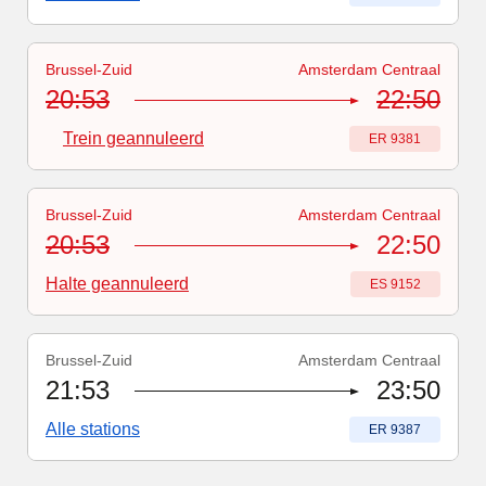
Brussel-Zuid
Amsterdam Centraal
Treinnummer
-
Trein geannuleerd
:
ER 9381
20:53
22:50
Trein geannuleerd
Treinnummer
:
ER 9381
Brussel-Zuid
Amsterdam Centraal
Treinnummer
:
ES 9152
20:53
22:50
Halte geannuleerd
Treinnummer
:
ES 9152
Brussel-Zuid
Amsterdam Centraal
Treinnummer
:
ER 9387
21:53
23:50
Alle stations
Treinnummer
:
ER 9387