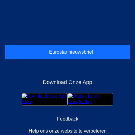
(
opent in een nieuwe tab
(
opent in een nieuwe tab
(
)
opent in een nieuwe tab
(
)
opent in een nieuwe tab
(
)
opent in een 
(
)
o
Eurostar nieuwsbrief
Download Onze App
Feedback
Help ons onze website te verbeteren