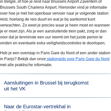
in België, of hoe je reist naar Brussels Airport Zaventem of
Brussels South Charleroi Airport. Hieronder vind je informatie
over hoe je met het openbaar vervoer naar je volgende station
reist, hoelang de reis duurt en wat je bij aankomst kunt
verwachten. Zo weet je precies waar je heen moet en wanneer
je er moet zijn. Als je een aansluitende trein pakt, zorg er dan
voor dat je
tenminste een uur
neemt om het juiste perron te
vinden en eventuele extra veiligheidscontroles te doorlopen.
Heb je een overstap in Paris Gare du Nord of een ander station
in Parijs? Bekijk dan onze
stationgids voor Paris Gare du Nord
met alle praktische informatie.
Aansluitingen in Brussel bij terugkomst
uit het VK
Vanaf Brussel-Zuid is er aansluiting naar Belgische en
Naar de Eurostar-vertrekhal in
Nederlandse stations en met
Thalys
en
Deutsche Bahn