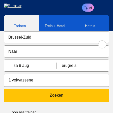
Naar hoofdinhoud
AI
Treinen
Trein + Hotel
Hotels
za 8 aug
Terugreis
1 volwassene
Zoeken
Toon alle treinen