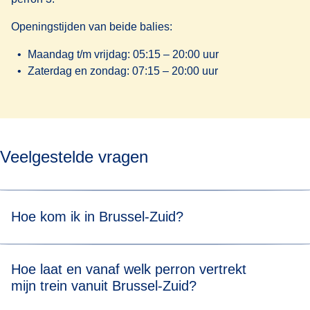
Openingstijden van beide balies:
Maandag t/m vrijdag: 05:15 – 20:00 uur
Zaterdag en zondag: 07:15 – 20:00 uur
Veelgestelde vragen
Hoe kom ik in Brussel-Zuid?
Het station is gemakkelijk te voet, met de fiets of met het
Hoe laat en vanaf welk perron vertrekt
openbaar vervoer te bereiken. De auto raden we af: het
mijn trein vanuit Brussel-Zuid?
verkeer in en rond Brussel kan behoorlijk druk zijn, vooral
tijdens de spitsuren (meestal tussen 06:00 en 09:00 uur en