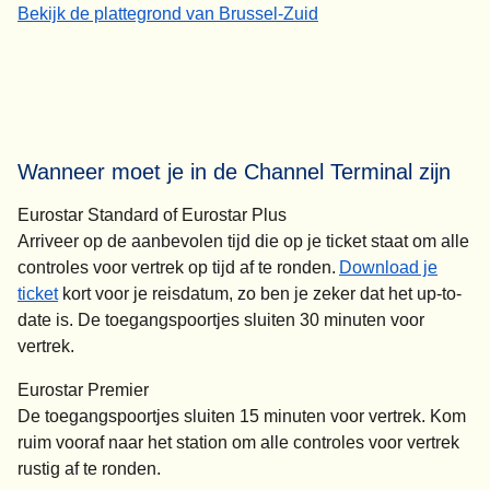
-
(
(
opent in een nieuwe tab
opent een PDF
Hoe vind je je rechtstreekse trein naar Londen
)
)
Bekijk de plattegrond van Brussel-Zuid
Wanneer moet je in de Channel Terminal zijn
Eurostar Standard of Eurostar Plus
Arriveer op de aanbevolen tijd die op je ticket staat om alle
controles voor vertrek op tijd af te ronden.
Download je
ticket
kort voor je reisdatum, zo ben je zeker dat het up-to-
date is. De toegangspoortjes sluiten
30 minuten voor
vertrek.
Eurostar Premier
De toegangspoortjes sluiten
15 minuten voor vertrek
. Kom
ruim vooraf naar het station om alle controles voor vertrek
rustig af te ronden.