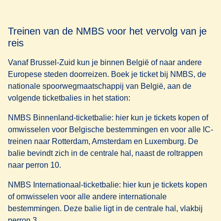
Neem de TEC Bus A naar station Charleroi-Centraal
Treinen van de NMBS voor het vervolg van je
(ongeveer 20 minuten reistijd).
reis
Stap daar op een IC-trein naar Brussel-Zuid (50 tot 60
minuten reistijd).
Vanaf Brussel-Zuid kun je binnen België of naar andere
Je kunt een gecombineerd ticket vooraf kopen, of losse
Europese steden doorreizen. Boek je ticket bij NMBS, de
tickets voor bus en trein bij het station of online.
nationale spoorwegmaatschappij van België, aan de
volgende ticketbalies in het station:
NMBS Binnenland-ticketbalie
: hier kun je tickets kopen of
omwisselen voor Belgische bestemmingen en voor alle IC-
treinen naar Rotterdam, Amsterdam en Luxemburg. De
balie bevindt zich in de centrale hal, naast de roltrappen
naar perron 10.
NMBS Internationaal-ticketbalie
: hier kun je tickets kopen
of omwisselen voor alle andere internationale
bestemmingen. Deze balie ligt in de centrale hal, vlakbij
perron 3.