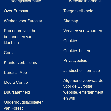
Bedrijfsinformatie
Website Informatie
Over Eurostar
Toegankelijkheid
Werken voor Eurostar
Sitemap
Procedure voor het
Vervoersvoorwaarden
behandelen van
Cookies
(
(
opent in een nieuwe tab
opent een PDF
)
)
klachten
Cookies beheren
Contact
Privacybeleid
Klantenverbintenis
Juridische informatie
Eurostar App
Algemene voorwaarden
(
opent in een nieuwe tab
)
Media Centre
voor de Eurostar
Duurzaamheid
website, entertainment
en wifi
Onderhoudsfaciliteiten
van Forest