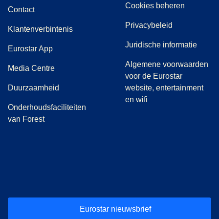
Cookies beheren
Contact
Privacybeleid
Klantenverbintenis
Juridische informatie
Eurostar App
Algemene voorwaarden
(
opent in een nieuwe tab
)
Media Centre
voor de Eurostar
Duurzaamheid
website, entertainment
en wifi
Onderhoudsfaciliteiten
van Forest
(
opent in een nieuwe tab
(
opent in een nieuwe tab
(
)
opent in een nieuwe tab
(
)
opent in een nieuwe tab
(
)
opent in een 
(
)
o
Eurostar nieuwsbrief