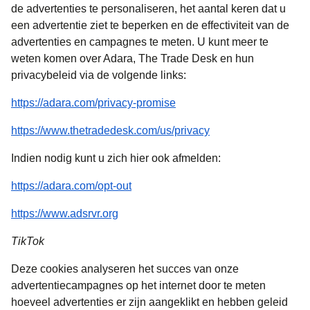
de advertenties te personaliseren, het aantal keren dat u
een advertentie ziet te beperken en de effectiviteit van de
advertenties en campagnes te meten. U kunt meer te
weten komen over Adara, The Trade Desk en hun
privacybeleid via de volgende links:
(
opent in een nieuwe tab
)
https://adara.com/privacy-promise
(
opent in een nieuwe
https://www.thetradedesk.com/us/privacy
Indien nodig kunt u zich hier ook afmelden:
(
opent in een nieuwe tab
)
https://adara.com/opt-out
(
opent in een nieuwe tab
)
https://www.adsrvr.org
TikTok
Deze cookies analyseren het succes van onze
advertentiecampagnes op het internet door te meten
hoeveel advertenties er zijn aangeklikt en hebben geleid