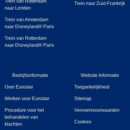
Trein van Rotterdam
Trein naar Zuid-Frankrijk
naar Londen
Trein van Amsterdam
naar Disneyland® Paris
Trein van Rotterdam
naar Disneyland® Paris
Bedrijfsinformatie
Website Informatie
Over Eurostar
Toegankelijkheid
Werken voor Eurostar
Sitemap
Procedure voor het
Vervoersvoorwaarden
behandelen van
Cookies
(
(
opent in een nieuwe tab
opent een PDF
)
)
klachten