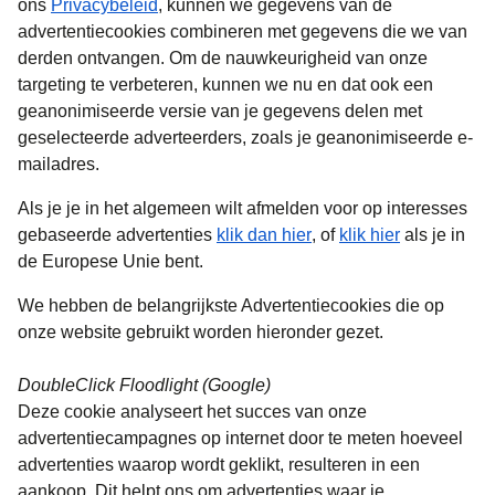
ons
Privacybeleid
, kunnen we gegevens van de
advertentiecookies combineren met gegevens die we van
derden ontvangen. Om de nauwkeurigheid van onze
targeting te verbeteren, kunnen we nu en dat ook een
geanonimiseerde versie van je gegevens delen met
geselecteerde adverteerders, zoals je geanonimiseerde e-
mailadres.
Als je je in het algemeen wilt afmelden voor op interesses
(
opent in een nieuwe t
(
opent in ee
gebaseerde advertenties
klik dan hier
, of
klik hier
als je in
de Europese Unie bent.
We hebben de belangrijkste Advertentiecookies die op
onze website gebruikt worden hieronder gezet.
DoubleClick Floodlight (Google)
Deze cookie analyseert het succes van onze
advertentiecampagnes op internet door te meten hoeveel
advertenties waarop wordt geklikt, resulteren in een
aankoop. Dit helpt ons om advertenties waar je