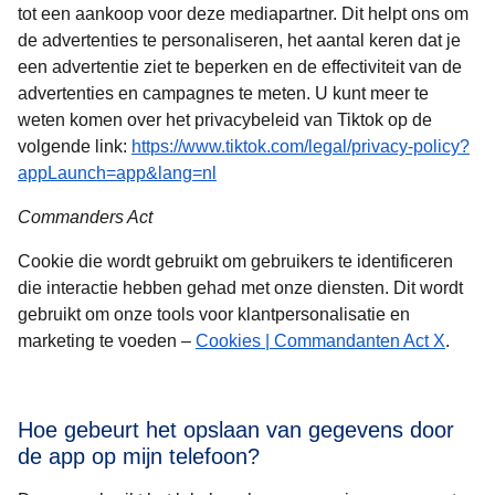
tot een aankoop voor deze mediapartner. Dit helpt ons om
de advertenties te personaliseren, het aantal keren dat je
een advertentie ziet te beperken en de effectiviteit van de
advertenties en campagnes te meten. U kunt meer te
weten komen over het privacybeleid van Tiktok op de
volgende link:
https://www.tiktok.com/legal/privacy-policy?
(
opent in een nieuwe tab
)
appLaunch=app&lang=nl
Commanders Act
Cookie die wordt gebruikt om gebruikers te identificeren
die interactie hebben gehad met onze diensten. Dit wordt
gebruikt om onze tools voor klantpersonalisatie en
(
opent
marketing te voeden –
Cookies | Commandanten Act X
.
Hoe gebeurt het opslaan van gegevens door
de app op mijn telefoon?