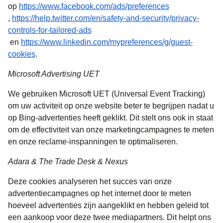
op
https://www.facebook.com/ads/preferences
(
opent in een nieuwe tab
)
,
https://help.twitter.com/en/safety-and-security/privacy-
controls-for-tailored-ads
(
opent in een nieuwe tab
)
en
https://www.linkedin.com/mypreferences/g/guest-
(
opent in een nieuwe tab
)
cookies
.
Microsoft Advertising UET
We gebruiken Microsoft UET (Universal Event Tracking)
om uw activiteit op onze website beter te begrijpen nadat u
op Bing-advertenties heeft geklikt. Dit stelt ons ook in staat
om de effectiviteit van onze marketingcampagnes te meten
en onze reclame-inspanningen te optimaliseren.
Adara & The Trade Desk & Nexus
Deze cookies analyseren het succes van onze
advertentiecampagnes op het internet door te meten
hoeveel advertenties zijn aangeklikt en hebben geleid tot
een aankoop voor deze twee mediapartners. Dit helpt ons