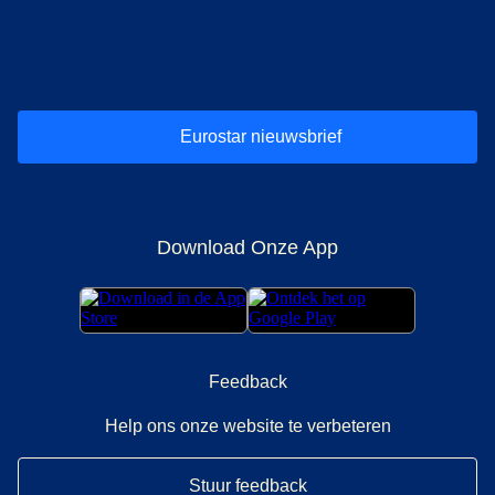
(
opent in een nieuwe tab
(
opent in een nieuwe tab
(
)
opent in een nieuwe tab
(
)
opent in een nieuwe tab
(
)
opent in een 
(
)
o
Eurostar nieuwsbrief
Download Onze App
Feedback
Help ons onze website te verbeteren
Stuur feedback