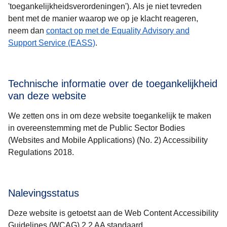
'toegankelijkheidsverordeningen'). Als je niet tevreden
bent met de manier waarop we op je klacht reageren,
neem dan
contact op met de Equality Advisory and
(
opent in een nieuwe tab
)
Support Service (EASS)
.
Technische informatie over de toegankelijkheid
van deze website
We zetten ons in om deze website toegankelijk te maken
in overeenstemming met de Public Sector Bodies
(Websites and Mobile Applications) (No. 2) Accessibility
Regulations 2018.
Nalevingsstatus
Deze website is getoetst aan de Web Content Accessibility
Guidelines (WCAG) 2.2 AA standaard.