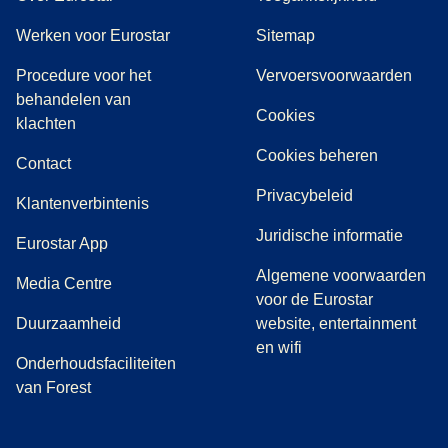
Werken voor Eurostar
Sitemap
Procedure voor het
Vervoersvoorwaarden
behandelen van
Cookies
(
(
opent in een nieuwe tab
opent een PDF
)
)
klachten
Cookies beheren
Contact
Privacybeleid
Klantenverbintenis
Juridische informatie
Eurostar App
Algemene voorwaarden
(
opent in een nieuwe tab
)
Media Centre
voor de Eurostar
Duurzaamheid
website, entertainment
en wifi
Onderhoudsfaciliteiten
van Forest