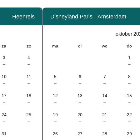
Heenreis
Disneyland Paris
Amsterdam
Kalender
-
oktober 20
oktober 2026
za
zo
ma
di
wo
do
3
4
1
–
–
–
10
11
5
6
7
8
–
–
–
–
–
–
17
18
12
13
14
15
–
–
–
–
–
–
24
25
19
20
21
22
–
–
–
–
–
–
31
26
27
28
29