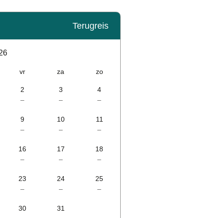
Terugreis
26
vr
za
zo
2
3
4
–
–
–
9
10
11
–
–
–
16
17
18
–
–
–
23
24
25
–
–
–
30
31