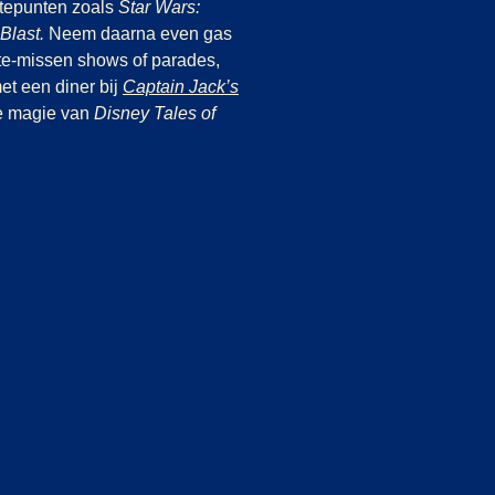
gtepunten zoals
Star Wars:
Blast.
Neem daarna even gas
-te-missen shows of parades,
et een diner bij
Captain Jack’s
ab
)
de magie van
Disney Tales of