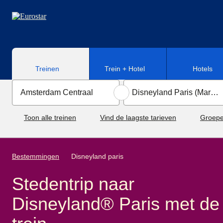
Naar hoofdinhoud
Treinen
Trein + Hotel
Hotels
Toon alle treinen
Vind de laagste tarieven
Groepe
Bestemmingen
Disneyland paris
Stedentrip naar
Disneyland® Paris met de