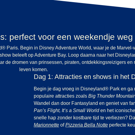
s: perfect voor een weekendje weg
nd® Paris. Begin in Disney Adventure World, waar je de Marvel-v
show beleeft op Adventure Bay. Loop daarna naar het Disneyl
r de dromen van prinsessen, piraten, ontdekkingsreizigers en 
leven komen.
Dag 1: Attracties en shows in het
Begin je dag vroeg in Disneyland® Park en ga
populaire attracties zoals
Big Thunder Mountai
Wandel dan door Fantasyland en geniet van fam
Pan’s Flight, It’s a Small World
en het iconisch
snelle hap zonder kostbare tijd te verliezen? D
(
opent in een nieuwe tab
(
opent in ee
)
Marionnette
of
Pizzeria Bella Notte
perfecte ke