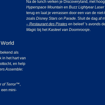
Na de lunch verken je Discoveryland, met hoo
Hyperspace Mountain
en
Buzz Lightyear Laser 
terug en laat je verrassen door een van de niet
zoals
Disney Stars on Parade.
Sluit de dag af m
(
opent in een nieuwe t
– Restaurant des Pirates
en beleef ’s avonds 
Magic
bij het
Kasteel van Doornroosje
.
 World
 bekend als
 in het hart van
ttocht, en help
ers Assemble:
r of Terror™
,
 een mini-