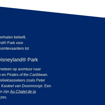
erhalen beleeft,
and® Park voor
ruimtevaarders tot
 Disneyland® Park
 meteen op avontuur naar
n
en
Pirates of the Caribbean.
ilieklassiekers zoals
Peter
e
Kasteel van
Doornroosje
. Een
an zijn
Au Chalet de la
n nieuwe tab
)
uzes.