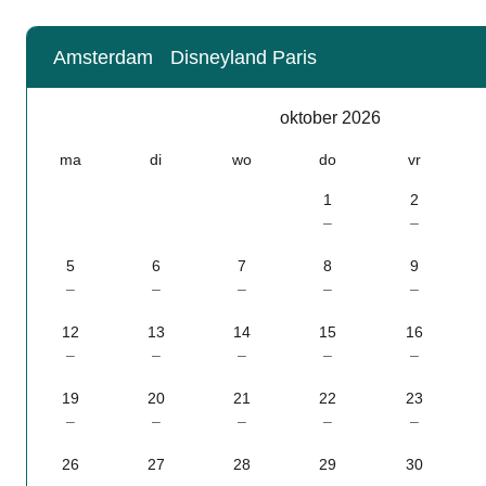
Amsterdam
Disneyland Paris
Kalender
-
oktober 2026
oktober 2026
ma
di
wo
do
vr
1
2
–
–
5
6
7
8
9
–
–
–
–
–
12
13
14
15
16
–
–
–
–
–
19
20
21
22
23
–
–
–
–
–
26
27
28
29
30