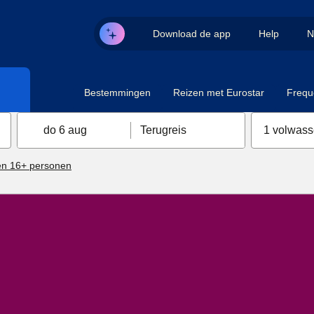
Download de app
Help
N
Bestemmingen
Reizen met Eurostar
Frequ
do 6 aug
Terugreis
1 volwas
n 16+ personen