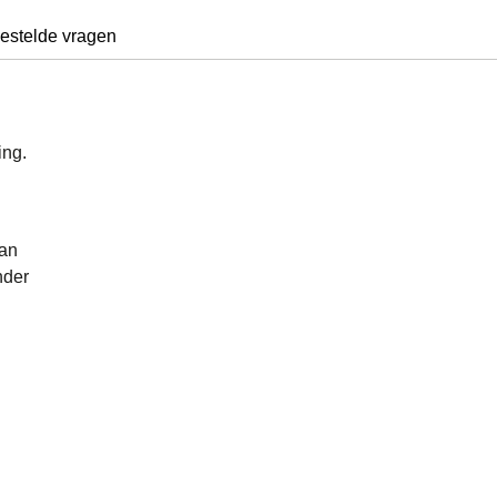
estelde vragen
ing.
van
nder