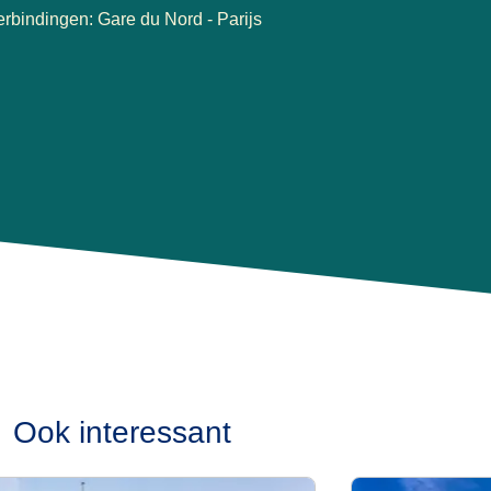
 in een nieuwe tab
)
erbindingen: Gare du Nord - Parijs
Ook interessant