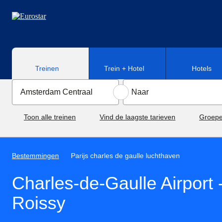
Naar hoofdinhoud
Treinen
Trein + Hotel
Hotels
Toon alle treinen
Vind de laagste tarieven
Groepe
Bestemmingen
Parijs charles de gaulle luchthaven
Charles-de-Gaulle Airport 
Roissy