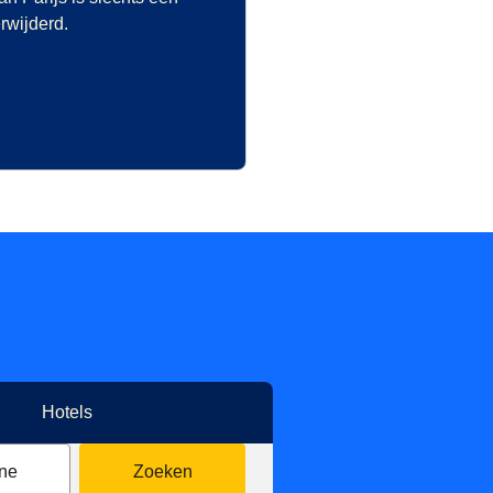
erwijderd.
Hotels
ne
Zoeken