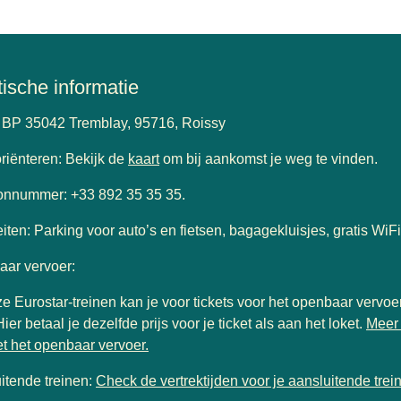
tische informatie
 BP 35042 Tremblay, 95716, Roissy
(
opent in een nieuwe tab
)
riënteren: Bekijk de
kaart
om bij aankomst je weg te vinden.
onnummer: +33 892 35 35 35.
eiten: Parking voor auto’s en fietsen, bagagekluisjes, gratis WiFi
ar vervoer:
e Eurostar-treinen kan je voor tickets voor het openbaar vervoer
ier betaal je dezelfde prijs voor je ticket als aan het loket.
Meer 
(
opent in een nieuwe tab
)
et het openbaar vervoer.
itende treinen:
Check de vertrektijden voor je aansluitende trein