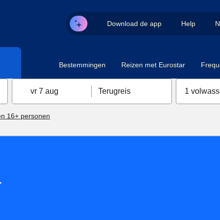
Download de app
Help
N
Bestemmingen
Reizen met Eurostar
Frequ
vr 7 aug
Terugreis
1 volwas
n 16+ personen
-