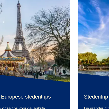
e Europese stedentrips
Stedentrip
k onze tips voor de leukste
De grandeur va