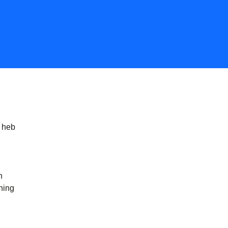
r heb
n
ning