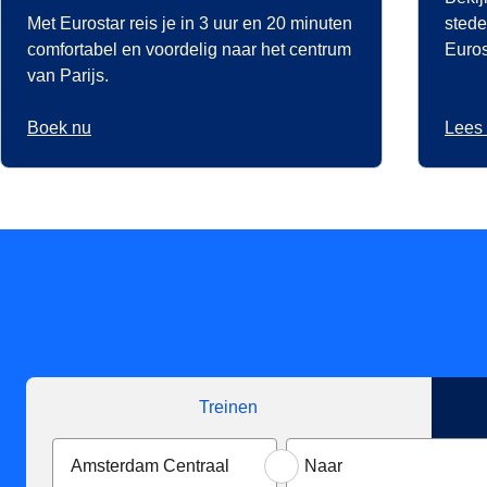
Met Eurostar reis je in 3 uur en 20 minuten
stede
comfortabel en voordelig naar het centrum
Euros
van Parijs.
Boek nu
Lees
Treinen