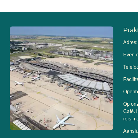
Prak
Adres:
Even o
Telefo
Facilit
Openba
Op onz
Café. H
reis m
Aanslu