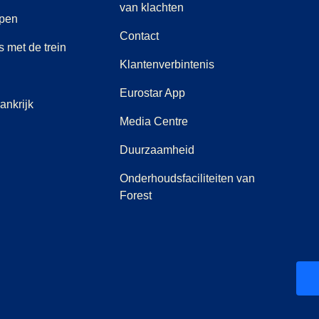
(
(
opent in een nieuwe tab
opent een PDF
)
)
van klachten
rpen
Contact
 met de trein
Klantenverbintenis
Eurostar App
ankrijk
(
opent in een nieuwe tab
)
Media Centre
Duurzaamheid
Onderhoudsfaciliteiten van
Forest
ab
 nieuwe tab
)
)