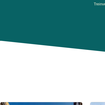
(
opent
Treinv