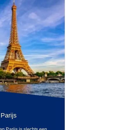
 Parijs
n Parijs is slechts een