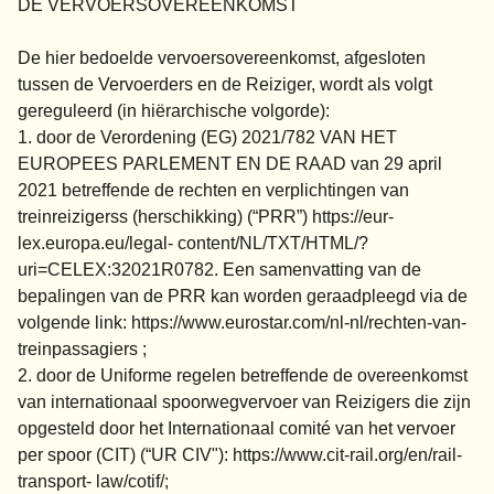
DE VERVOERSOVEREENKOMST
De hier bedoelde vervoersovereenkomst, afgesloten
tussen de Vervoerders en de Reiziger, wordt als volgt
gereguleerd (in hiërarchische volgorde):
1. door de Verordening (EG) 2021/782 VAN HET
EUROPEES PARLEMENT EN DE RAAD van 29 april
2021 betreffende de rechten en verplichtingen van
treinreizigerss (herschikking) (“PRR”) https://eur-
lex.europa.eu/legal- content/NL/TXT/HTML/?
uri=CELEX:32021R0782. Een samenvatting van de
bepalingen van de PRR kan worden geraadpleegd via de
volgende link: https://www.eurostar.com/nl-nl/rechten-van-
treinpassagiers ;
2. door de Uniforme regelen betreffende de overeenkomst
van internationaal spoorwegvervoer van Reizigers die zijn
opgesteld door het Internationaal comité van het vervoer
per spoor (CIT) (“UR CIV"): https://www.cit-rail.org/en/rail-
transport- law/cotif/;