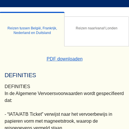
Reizen tussen België, Frankrijk,
Reizen naar/vanaf Londen
Nederland en Duitsland
(
(
opent in een nieuwe t
opent een PDF
)
PDF downloaden
DEFINITIES
DEFINITIES
In de Algemene Vervoersvoorwaarden wordt gespecifieerd
dat:
- “IATA/ATB Ticket” verwijst naar het vervoerbewijs in
papieren vorm met magneetstrook, waarop de
reisgegevens vermeld staan.