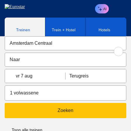
Naar hoofdinhoud
AI
Treinen
Trein + Hotel
Hotels
vr 7 aug
Terugreis
1 volwassene
Zoeken
Toon alle treinen