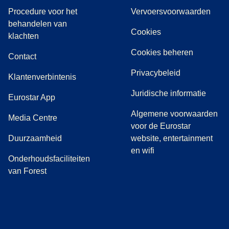
Procedure voor het
Vervoersvoorwaarden
behandelen van
Cookies
(
(
opent in een nieuwe tab
opent een PDF
)
)
klachten
Cookies beheren
Contact
Privacybeleid
Klantenverbintenis
Juridische informatie
Eurostar App
Algemene voorwaarden
(
opent in een nieuwe tab
)
Media Centre
voor de Eurostar
Duurzaamheid
website, entertainment
en wifi
Onderhoudsfaciliteiten
van Forest
(
opent in een nieuwe tab
(
opent in een nieuwe tab
(
)
opent in een nieuwe tab
(
)
opent in een nieuwe tab
(
)
opent in een 
(
)
o