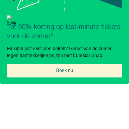
Tot 50% korting op last-minute tickets
voor de zomer²
Flexibel wat reistijden betreft? Geniet van de zomer
tegen aantrekkelijke prijzen met Eurostar Snap.
Boek nu