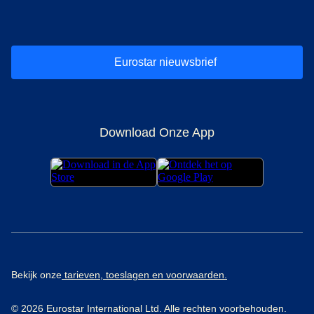
(
opent in een nieuwe tab
(
opent in een nieuwe tab
(
)
opent in een nieuwe tab
(
)
opent in een nieuwe tab
(
)
opent in een 
(
)
o
Eurostar nieuwsbrief
Download Onze App
Bekijk onze
tarieven, toeslagen en voorwaarden.
© 2026 Eurostar International Ltd. Alle rechten voorbehouden.