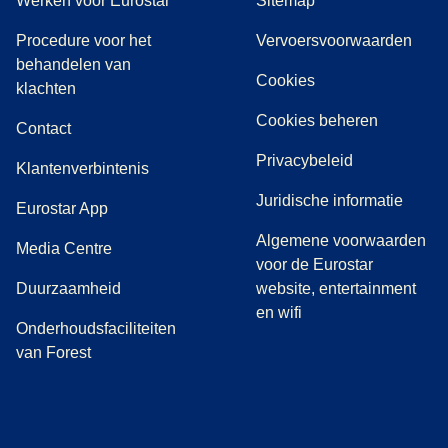
Werken voor Eurostar
Sitemap
Procedure voor het
Vervoersvoorwaarden
behandelen van
Cookies
(
(
opent in een nieuwe tab
opent een PDF
)
)
klachten
Cookies beheren
Contact
Privacybeleid
Klantenverbintenis
Juridische informatie
Eurostar App
Algemene voorwaarden
(
opent in een nieuwe tab
)
Media Centre
voor de Eurostar
Duurzaamheid
website, entertainment
en wifi
Onderhoudsfaciliteiten
van Forest