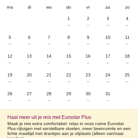
ma
di
wo
do
vr
za
zo
1
2
3
4
–
–
–
–
5
6
7
8
9
10
11
–
–
–
–
–
–
–
12
13
14
15
16
17
18
–
–
–
–
–
–
–
19
20
21
22
23
24
25
–
–
–
–
–
–
–
26
27
28
29
30
31
–
–
–
–
–
–
Haal meer uit je reis met Eurostar Plus
Maak je reis extra comfortabel: relax in onze ruime Eurostar
Plus-rijtuigen met verstelbare stoelen, meer beenruimte en een
lichte maaltijd met drankjes aan je zitplaats (alleen van/naar