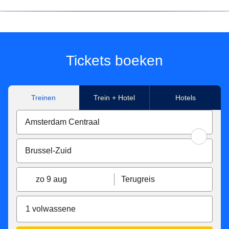
*Prijs voor tickets in Eurostar Standard class voor een
enkele reis met Eurostar van/naar Paris Nord, Marne-La-
Vallée Chessy, Paris Charles de Gaulle Airport, Aachen
Hbf, Koeln Hbf, Düsseldorf Hbf, Düsseldorf Airport,
Tickets boeken
Duisburg Hbf, Essen Hbf, Dortmund Hbf. Onder
voorbehoud van beschikbaarheid.
Treinen
Trein + Hotel
Hotels
**Tickets beschikbaar voor reizen in Eurostar Standard,
Eurostar Plus en Eurostar Premier, gemaakt met Eurostar
van/naar Paris Nord, Marne-La-Vallée Chessy, Paris
Charles de Gaulle Airport, Aachen Hbf, Koeln Hbf,
Düsseldorf Hbf, Düsseldorf Airport, Duisburg Hbf, Essen
Hbf, Dortmund Hbf. Afhankelijk van beschikbaarheid.
zo 9 aug
Terugreis
Eurostar Standard en Eurostar Plus tarief tickets zijn:
Inwisselbaar zonder extra kosten tot 7 dagen voor de
1 volwassene
vertrektijd, daarna zijn ze inwisselbaar tegen een
vergoeding van €15 tot de vertrektijd. Ze kunnen niet