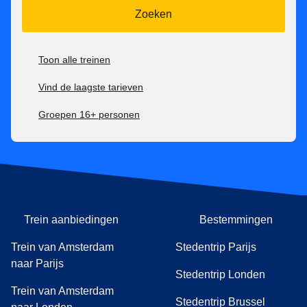
worden omgewisseld nadat de trein is vertrokken.
Zoeken
100% terugbetaalbaar zonder extra kosten tot 7 dagen
voor vertrektijd, daarna niet meer terugbetaalbaar.
Toon alle treinen
Tickets voor het Eurostar Premier-tarief zijn:
Vind de laagste tarieven
Inwisselbaar zonder extra kosten tot 1 uur na vertrektijd,
Groepen 16+ personen
daarna niet meer inwisselbaar.
100% terugbetaalbaar tot 1 uur na vertrektijd, daarna niet
meer.
Trein aanbiedingen
Bestemmingen
Trein van Amsterdam
Stedentrip Parijs
naar Parijs
Stedentrip Londen
Trein van Amsterdam
Stedentrip Brussel