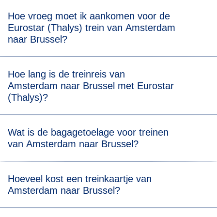
Hoe vroeg moet ik aankomen voor de
Eurostar (Thalys) trein van Amsterdam
naar Brussel?
Voor een stressvrije boarding raden we je aan om 20
Hoe lang is de treinreis van
minuten voor de geplande vertrektijd van je Eurostar
Amsterdam naar Brussel met Eurostar
(Thalys) trein van Amsterdam naar Brussel aanwezig te
(Thalys)?
zijn.
Reizen van Amsterdam naar Brussel duurt 1 uur en 53
Wat is de bagagetoelage voor treinen
minuten.
van Amsterdam naar Brussel?
Je mag twee stuks bagage meenemen (max. 75 x 53 x 30
Hoeveel kost een treinkaartje van
cm) en één stuk handbagage. Er is geen
Amsterdam naar Brussel?
gewichtsbeperking, maar je moet al je bagage zelf kunnen
dragen en opbergen in onze daarvoor bestemde ruimtes.
Ticketprijzen beginnen vanaf € 29*.