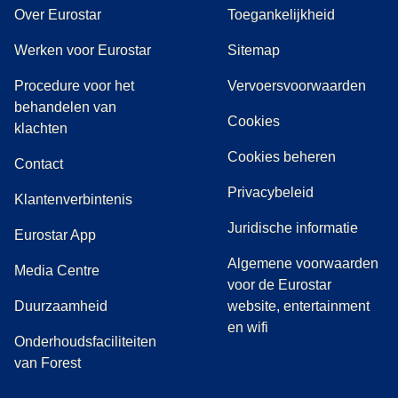
Over Eurostar
Toegankelijkheid
Werken voor Eurostar
Sitemap
Procedure voor het
Vervoersvoorwaarden
behandelen van
Cookies
(
(
opent in een nieuwe tab
opent een PDF
)
)
klachten
Cookies beheren
Contact
Privacybeleid
Klantenverbintenis
Juridische informatie
Eurostar App
Algemene voorwaarden
(
opent in een nieuwe tab
)
Media Centre
voor de Eurostar
Duurzaamheid
website, entertainment
en wifi
Onderhoudsfaciliteiten
van Forest