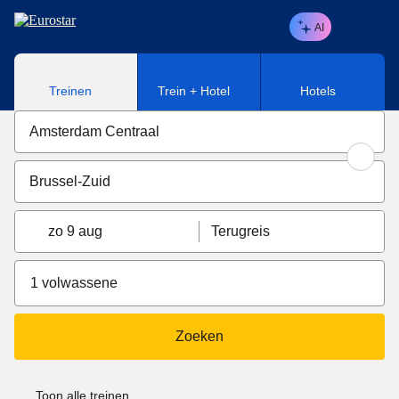
Naar hoofdinhoud
AI
Treinen
Trein + Hotel
Hotels
zo 9 aug
Terugreis
1 volwassene
Zoeken
Toon alle treinen