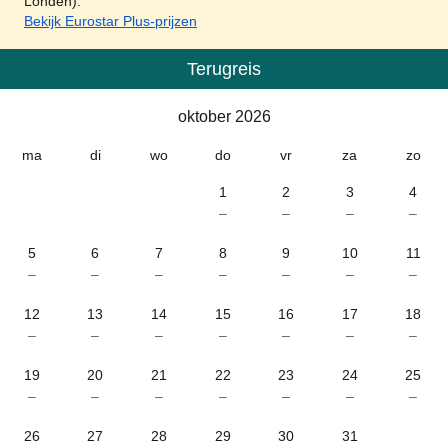
Londen).
Bekijk Eurostar Plus-prijzen
Terugreis
Kalender
-
oktober 2026
oktober 2026
ma
di
wo
do
vr
za
zo
1
2
3
4
–
–
–
–
5
6
7
8
9
10
11
–
–
–
–
–
–
–
12
13
14
15
16
17
18
–
–
–
–
–
–
–
19
20
21
22
23
24
25
–
–
–
–
–
–
–
26
27
28
29
30
31