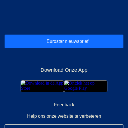
(
opent in een nieuwe tab
(
opent in een nieuwe tab
(
)
opent in een nieuwe tab
(
)
opent in een nieuwe tab
(
)
opent in een 
(
)
o
Eurostar nieuwsbrief
Download Onze App
Feedback
Help ons onze website te verbeteren