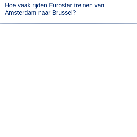
Hoe vaak rijden Eurostar treinen van
Amsterdam naar Brussel?
Bekijk onze
live dienstregeling
om te zien hoe vaak onze
treinen van Amsterdam naar Brussel rijden.