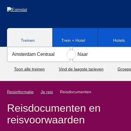
Naar hoofdinhoud
Treinen
Trein + Hotel
Hotels
Toon alle treinen
Vind de laagste tarieven
Groepe
Reisinformatie
Je reis
Reisdocumenten
Reisdocumenten en
reisvoorwaarden