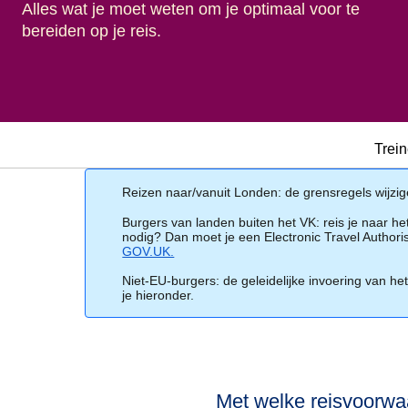
Alles wat je moet weten om je optimaal voor te
bereiden op je reis.
Trei
Reizen naar/vanuit Londen: de grensregels wijzi
Burgers van landen buiten het VK:
reis je naar h
nodig? Dan moet je een Electronic Travel Authorisa
GOV.UK.
(
opent in een nieuwe tab
)
Niet-EU-burgers
: de geleidelijke invoering van h
je hieronder.
Met welke reisvoorwa