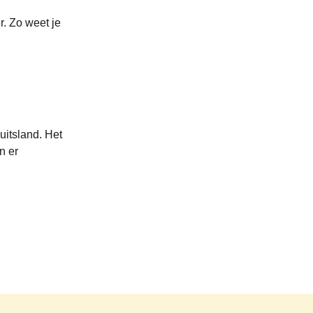
r. Zo weet je
uitsland. Het
n er