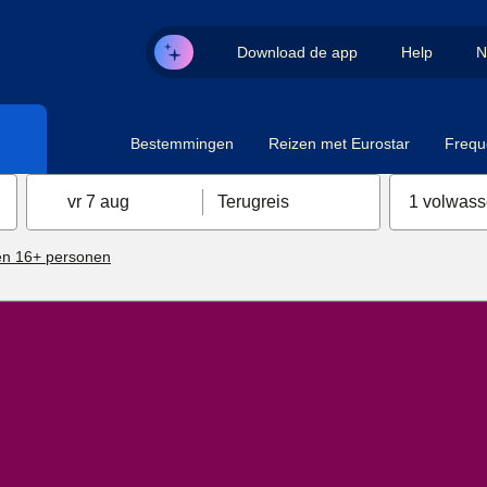
Download de app
Help
N
Bestemmingen
Reizen met Eurostar
Frequ
vr 7 aug
Terugreis
1 volwas
n 16+ personen