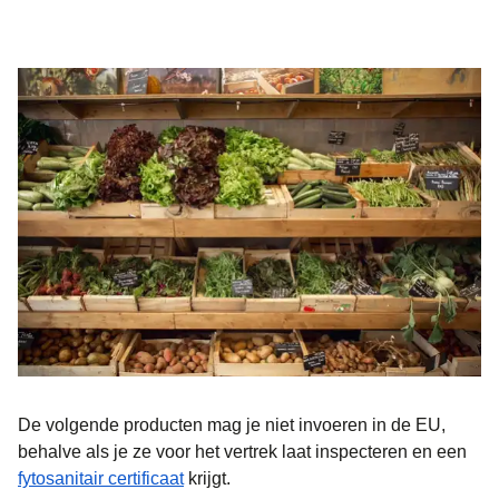
De volgende producten mag je niet invoeren in de EU,
behalve als je ze voor het vertrek laat inspecteren en een
(
opent in een nieuwe tab
)
fytosanitair certificaat
krijgt.