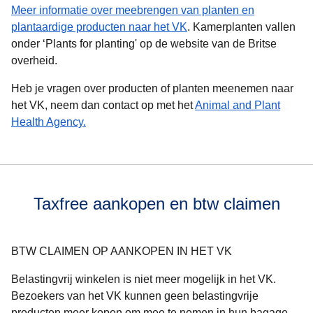
Meer informatie over meebrengen van planten en
(
opent in een nieuwe tab
)
plantaardige producten naar het VK
. Kamerplanten vallen
onder ‘Plants for planting' op de website van de Britse
overheid.
Heb je vragen over producten of planten meenemen naar
het VK, neem dan contact op met het
Animal and Plant
(
opent in een nieuwe tab
)
Health Agency.
Taxfree aankopen en btw claimen
BTW CLAIMEN OP AANKOPEN IN HET VK
Belastingvrij winkelen is niet meer mogelijk in het VK.
Bezoekers van het VK kunnen geen belastingvrije
producten meer kopen om mee te nemen in hun bagage