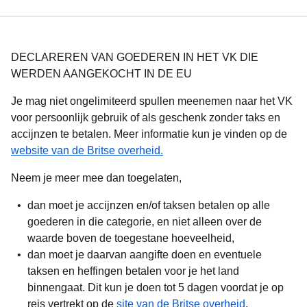
DECLAREREN VAN GOEDEREN IN HET VK DIE
WERDEN AANGEKOCHT IN DE EU
Je mag niet ongelimiteerd spullen meenemen naar het VK
voor persoonlijk gebruik of als geschenk zonder taks en
accijnzen te betalen. Meer informatie kun je vinden op de
(
opent in een nieuwe tab
)
website van de Britse overheid.
Neem je meer mee dan toegelaten,
dan moet je accijnzen en/of taksen betalen op alle
goederen in die categorie, en niet alleen over de
waarde boven de toegestane hoeveelheid,
dan moet je daarvan aangifte doen en eventuele
taksen en heffingen betalen voor je het land
binnengaat. Dit kun je doen tot 5 dagen voordat je op
(
opent in ee
reis vertrekt op de
site van de Britse overheid
.