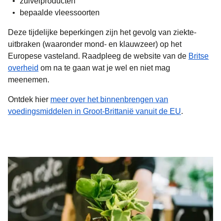
zuivelproducten
bepaalde vleessoorten
Deze tijdelijke beperkingen zijn het gevolg van ziekte-
uitbraken (waaronder mond- en klauwzeer) op het
Europese vasteland. Raadpleeg de website van de
Britse
(
opent in een nieuwe tab
)
overheid
om na te gaan wat je wel en niet mag
meenemen.
Ontdek hier
meer over het binnenbrengen van
(
opent in e
voedingsmiddelen in Groot-Brittanië vanuit de EU
.