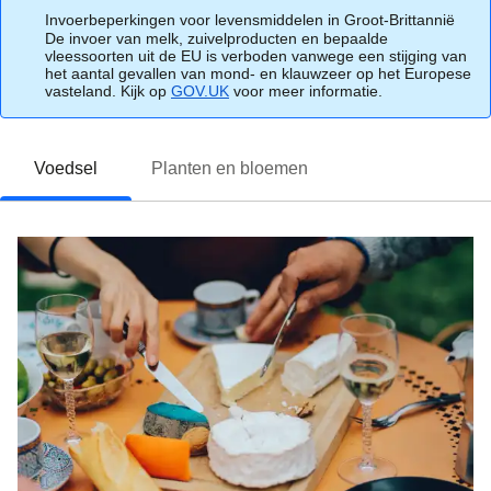
Invoerbeperkingen voor levensmiddelen in Groot-Brittannië
De invoer van melk, zuivelproducten en bepaalde
vleessoorten uit de EU is verboden vanwege een stijging van
het aantal gevallen van mond- en klauwzeer op het Europese
vasteland. Kijk op
GOV.UK
(
voor meer informatie.
opent in een nieuwe tab
)
Voedsel
Planten en bloemen