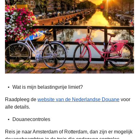
Wat is mijn belastingvrije limiet?
(
opent i
Raadpleeg de
website van de Nederlandse Douane
voor
alle details.
Douanecontroles
Reis je naar Amsterdam of Rotterdam, dan zijn er mogelijk