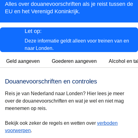
Alles over douanevoorschriften als je reist tussen de
EU en het Verenigd Koninkrijk.
Let op:
Deze informatie geldt alleen voor treinen van en
naar Londen.
Geld aangeven
Goederen aangeven
Alcohol en t
Douanevoorschriften en controles
Reis je van Nederland naar Londen? Hier lees je meer
over de douanevoorschriften en wat je wel en niet mag
meenemen op reis.
Bekijk ook zeker de regels en wetten over
verboden
voorwerpen
.