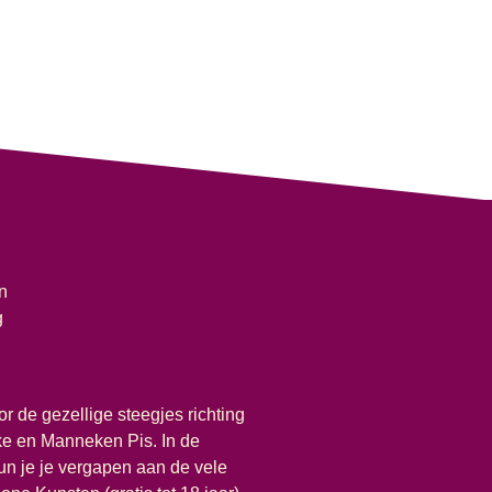
n
g
r de gezellige steegjes richting
e en Manneken Pis. In de
un je je vergapen aan de vele