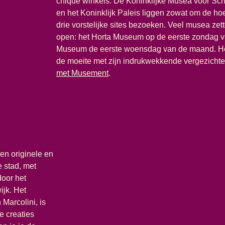
chique winkels. De Koninklijke Musea voor Scho
en het Koninklijk Paleis liggen zowat om de ho
drie vorstelijke sites bezoeken. Veel musea ze
open: het Horta Museum op de eerste zondag v
Museum de eerste woensdag van de maand. Het 
de moeite met zijn indrukwekkende vergezichte
(
opent in een nieuwe tab
)
met Musement
.
en originele en
e stad, met
door het
ijk. Het
Marcolini, is
e creaties