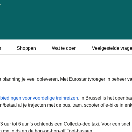
.
n
Shoppen
Wat te doen
Veelgestelde vrag
e planning je veel opleveren. Met Eurostar (vroeger in beheer v
biedingen voor voordelige treinreizen
. In Brussel is het openba
betaal al je trajecten met de bus, tram, scooter of e-bike in en
 uur tot 6 uur 's ochtends een Collecto-deeltaxi. Voor een snel
n met gids en de hop-on-hop-off Toot-bussen.