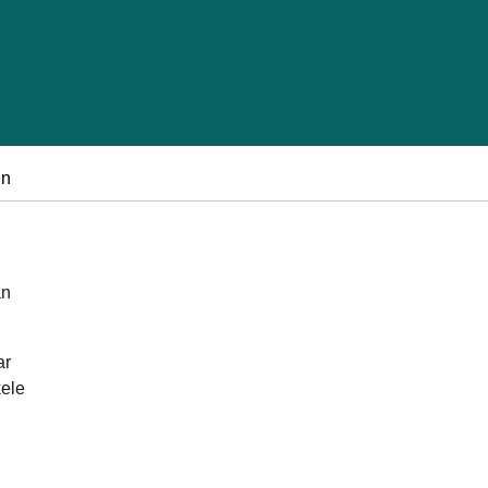
en
an
ar
kele