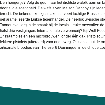
Een hongertje? Volg de geur naar het dichtste wafelkraam en la
door al die zoetigheid. De wafels van Maison Dandoy zijn lege
terecht. De bekende koekjesmaker serveert luchtige Brusselse 
gekarameliseerde Luikse tegenhanger. De heerlijk Syrische st
Tannour valt erg in de smaak bij de locals. Leuke meevaller: de 
liefst drie vestigingen. Internationale verwennerij? Bij Wolf Foo
17 kraampjes en een microbrouwerij onder één dak. Pistolet Or
lekkere pistolets (uiteraard) voor onderweg. Ook absoluut de mo
artisanale broodjes van Thérèse & Dominique, in de chique Lou