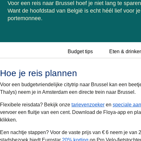
Voor een reis naar Brussel hoef je niet lang te sparen
Want de hoofdstad van België is echt héél lief voor je
portemonnee.
Budget tips
Eten & drinke
Hoe je reis plannen
Voor een budgetvriendelijke citytrip naar Brussel kan een beetj
Thalys) neem je in Amsterdam een directe trein naar Brussel.
Flexibele reisdata? Bekijk onze
tarievenzoeker
en
speciale aan
vervoer een fluitje van een cent. Download de Floya-app en plan/
klikken.
Een nachtje stappen? Voor de vaste prijs van € 6 neem je van 23
stadsbezoek biedt Eurostar
20% korting
op Pro Velo-fietstochte