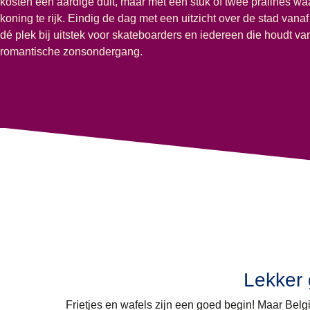
kosten een aardige duit, maar met een stuk of twee pralines waa
koning te rijk. Eindig de dag met een uitzicht over de stad vana
dé plek bij uitstek voor skateboarders en iedereen die houdt va
romantische zonsondergang.
Lekker 
Frietjes en wafels zijn een goed begin! Maar Belgi