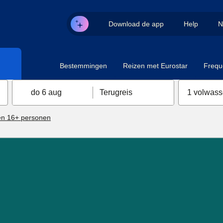
Download de app
Help
N
Bestemmingen
Reizen met Eurostar
Frequ
do 6 aug
Terugreis
1 volwas
n 16+ personen