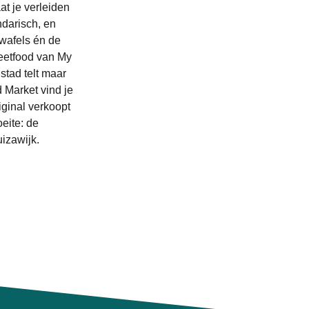
at je verleiden
ndarisch, en
wafels én de
reetfood van My
stad telt maar
d Market vind je
iginal verkoopt
eite: de
izawijk.