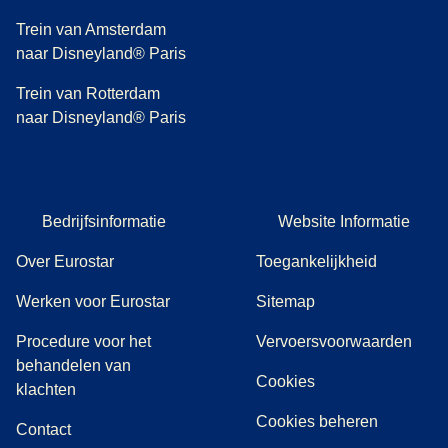
Trein van Amsterdam
naar Disneyland® Paris
Trein van Rotterdam
naar Disneyland® Paris
Bedrijfsinformatie
Website Informatie
Over Eurostar
Toegankelijkheid
Werken voor Eurostar
Sitemap
Procedure voor het
Vervoersvoorwaarden
behandelen van
Cookies
(
(
opent in een nieuwe tab
opent een PDF
)
)
klachten
Cookies beheren
Contact