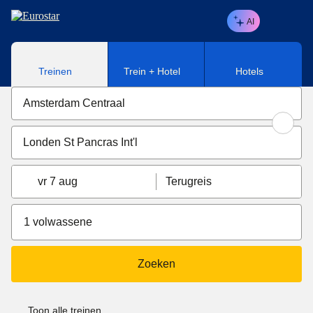
Naar hoofdinhoud
AI
Treinen
Trein + Hotel
Hotels
vr 7 aug
Terugreis
1 volwassene
Zoeken
Toon alle treinen