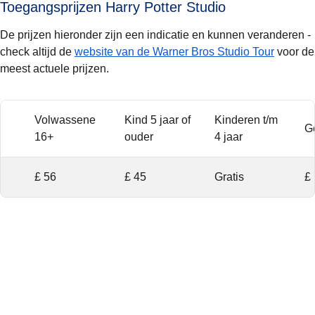
Toegangsprijzen Harry Potter Studio
De prijzen hieronder zijn een indicatie en kunnen veranderen -
(
opent i
check altijd de
website van de Warner Bros Studio Tour
voor de
meest actuele prijzen.
Volwassene
Kind 5 jaar of
Kinderen t/m
Ge
16+
ouder
4 jaar
£ 56
£ 45
Gratis
£