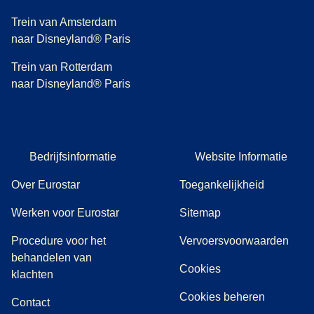
Trein van Amsterdam
naar Disneyland® Paris
Trein van Rotterdam
naar Disneyland® Paris
Bedrijfsinformatie
Website Informatie
Over Eurostar
Toegankelijkheid
Werken voor Eurostar
Sitemap
Procedure voor het
Vervoersvoorwaarden
behandelen van
Cookies
(
(
opent in een nieuwe tab
opent een PDF
)
)
klachten
Cookies beheren
Contact