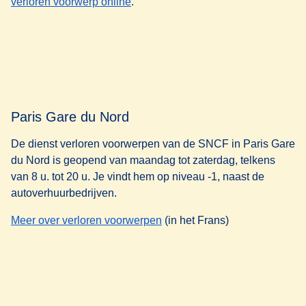
(
opent in een nieuwe tab
)
verloren voorwerp online
.
Paris Gare du Nord
De dienst verloren voorwerpen van de SNCF in Paris Gare
du Nord is geopend van maandag tot zaterdag, telkens
van 8 u. tot 20 u. Je vindt hem op niveau -1, naast de
autoverhuurbedrijven.
(
opent in een nieuwe tab
)
Meer over verloren voorwerpen
(in het Frans)