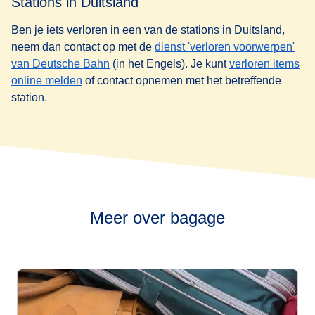
Stations in Duitsland
Ben je iets verloren in een van de stations in Duitsland,
neem dan contact op met de
dienst 'verloren voorwerpen'
(
opent in een nieuwe tab
)
van Deutsche Bahn
(in het Engels). Je kunt
verloren items
(
opent in een nieuwe tab
)
online melden
of contact opnemen met het betreffende
station.
Meer over bagage