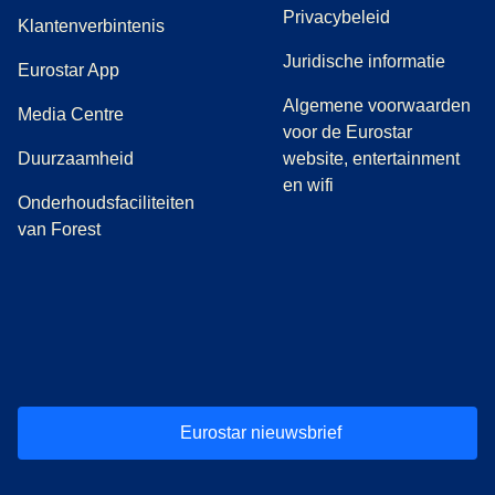
Privacybeleid
Klantenverbintenis
Juridische informatie
Eurostar App
Algemene voorwaarden
(
opent in een nieuwe tab
)
Media Centre
voor de Eurostar
Duurzaamheid
website, entertainment
en wifi
Onderhoudsfaciliteiten
van Forest
(
opent in een nieuwe tab
(
opent in een nieuwe tab
(
)
opent in een nieuwe tab
(
)
opent in een nieuwe tab
(
)
opent in een 
(
)
o
Eurostar nieuwsbrief