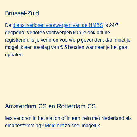
Brussel-Zuid
(
opent in een n
De
dienst verloren voorwerpen van de NMBS
is 24/7
geopend. Verloren voorwerpen kun je ook online
registreren. Is je verloren voorwerp gevonden, dan moet je
mogelijk een toeslag van € 5 betalen wanneer je het gaat
ophalen.
Amsterdam CS en Rotterdam CS
Iets verloren in het station of in een trein met Nederland als
(
opent in een nieuwe tab
)
eindbestemming?
Meld het
zo snel mogelijk.