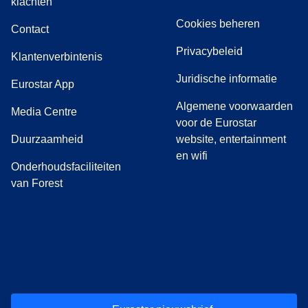
(
(
opent in een nieuwe tab
opent een PDF
)
)
klachten
Cookies beheren
Contact
Privacybeleid
Klantenverbintenis
Juridische informatie
Eurostar App
Algemene voorwaarden
(
opent in een nieuwe tab
)
Media Centre
voor de Eurostar
Duurzaamheid
website, entertainment
en wifi
Onderhoudsfaciliteiten
van Forest
(
opent in een nieuwe tab
(
opent in een nieuwe tab
(
)
opent in een nieuwe tab
(
)
opent in een nieuwe tab
(
)
opent in een 
(
)
o