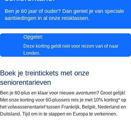
Ben je 60 jaar of ouder? Dan geniet je van speciale
aanbiedingen in al onze reisklassen.
Opgelet:
Deze korting geldt
niet voor reizen van of naar
Londen.
Boek je treintickets met onze
seniorentarieven
Ben je 60-plus en klaar voor nieuwe avonturen? Groot gelijk!
Met onze korting voor 60-plussers reis je met
10% korting*
op
het volwassenentarief tussen Frankrijk, België, Nederland en
Duitsland. Tijd om in te stappen en Europa te verkennen.