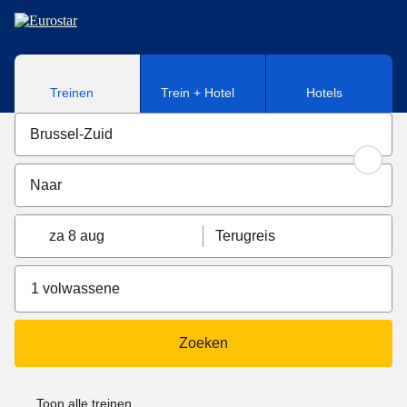
Naar hoofdinhoud
Treinen
Trein + Hotel
Hotels
za 8 aug
Terugreis
1 volwassene
Zoeken
Toon alle treinen