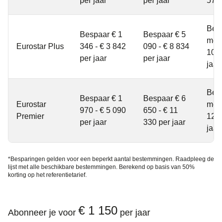
per jaar
per jaar
570 
Bes
Bespaar € 1
Bespaar € 5
mee
Eurostar Plus
346 - € 3 842
090 - € 8 834
10 0
per jaar
per jaar
jaar
Bes
Bespaar € 1
Bespaar € 6
Eurostar
mee
970 - € 5 090
650 - € 11
Premier
12 8
per jaar
330 per jaar
jaar
*Besparingen gelden voor een beperkt aantal bestemmingen. Raadpleeg de
lijst met alle beschikbare bestemmingen. Berekend op basis van 50%
korting op het referentietarief.
€ 1 150
Abonneer je voor
per jaar