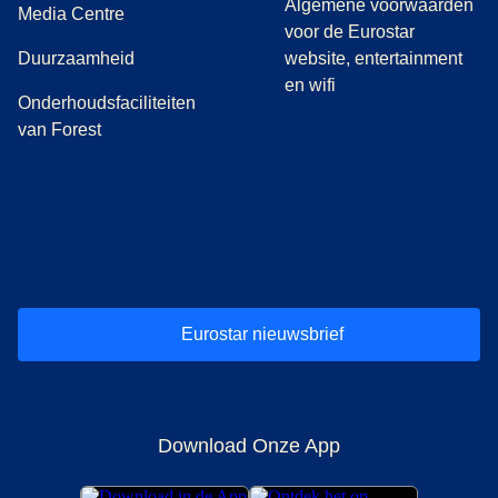
Algemene voorwaarden
(
opent in een nieuwe tab
)
Media Centre
voor de Eurostar
Duurzaamheid
website, entertainment
en wifi
Onderhoudsfaciliteiten
van Forest
(
opent in een nieuwe tab
(
opent in een nieuwe tab
(
)
opent in een nieuwe tab
(
)
opent in een nieuwe tab
(
)
opent in een 
(
)
o
Eurostar nieuwsbrief
Download Onze App