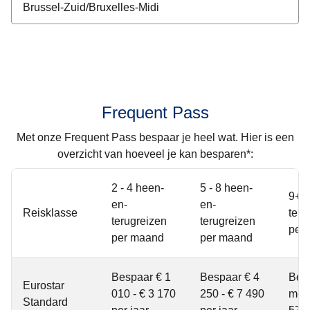
Frequent Pass
Met onze Frequent Pass bespaar je heel wat. Hier is een
overzicht van hoeveel je kan besparen*:
2 - 4 heen-
5 - 8 heen-
9+ 
en-
en-
Reisklasse
teru
terugreizen
terugreizen
per
per maand
per maand
Bespaar € 1
Bespaar € 4
Bes
Eurostar
010 - € 3 170
250 - € 7 490
meer
Standard