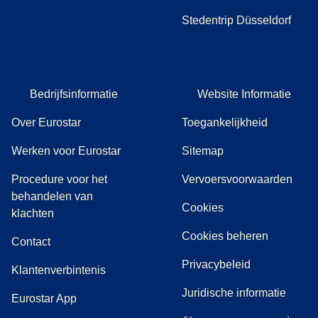
Stedentrip Düsseldorf
Bedrijfsinformatie
Website Informatie
Over Eurostar
Toegankelijkheid
Werken voor Eurostar
Sitemap
Procedure voor het
Vervoersvoorwaarden
behandelen van
Cookies
(
(
opent in een nieuwe tab
opent een PDF
)
)
klachten
Cookies beheren
Contact
Privacybeleid
Klantenverbintenis
Juridische informatie
Eurostar App