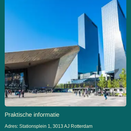
Waarom?
Omdat de NS-poortjes zowel de QR-code en de
barcode van tickets als van digitale bankkaarten kunnen
lezen. In zeldzame gevallen kan een poortje per ongeluk
een bankkaart op je telefoon lezen in plaats van de
barcode of QR-code op je ticket, wat resulteert in
onterechte kosten van € 20.
Wat als er toch kosten in rekening worden gebracht?
Betalingen bij NS-poortjes worden beheerd door OVpay.
Je kunt een terugbetaling aanvragen via de
website van
(
opent in een nieuwe tab
)
NS.
Praktische informatie
Adres: Stationsplein 1, 3013 AJ Rotterdam