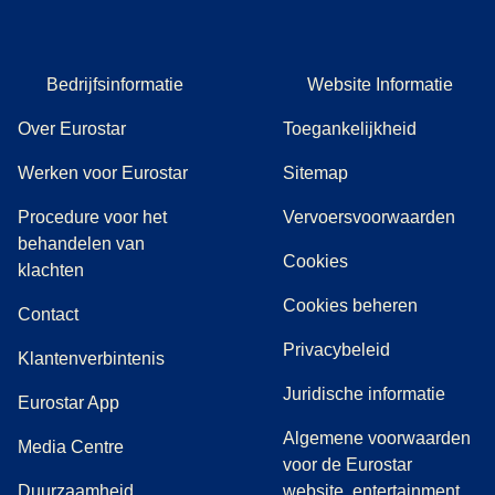
Bedrijfsinformatie
Website Informatie
Over Eurostar
Toegankelijkheid
Werken voor Eurostar
Sitemap
Procedure voor het
Vervoersvoorwaarden
behandelen van
Cookies
(
(
opent in een nieuwe tab
opent een PDF
)
)
klachten
Cookies beheren
Contact
Privacybeleid
Klantenverbintenis
Juridische informatie
Eurostar App
Algemene voorwaarden
(
opent in een nieuwe tab
)
Media Centre
voor de Eurostar
Duurzaamheid
website, entertainment