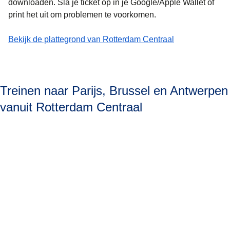
downloaden.
Sla je ticket op in je Google/Apple Wallet of
print het uit om problemen te voorkomen.
-
(
(
opent in een nieuwe tab
opent een PDF
Ticketpoortjes in Rotterdam Centraal
)
)
Bekijk de plattegrond van Rotterdam Centraal
Treinen naar Parijs, Brussel en Antwerpen
vanuit Rotterdam Centraal