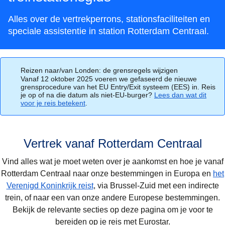
Alles over de vertrekperrons, stationsfaciliteiten en
speciale assistentie in station Rotterdam Centraal.
Reizen naar/van Londen: de grensregels wijzigen
Vanaf 12 oktober 2025 voeren we gefaseerd de nieuwe
grensprocedure van het EU Entry/Exit systeem (EES) in. Reis
je op of na die datum als niet-EU-burger?
Lees dan wat dit
voor je reis betekent
.
Vertrek vanaf Rotterdam Centraal
Vind alles wat je moet weten over je aankomst en hoe je vanaf
Rotterdam Centraal naar onze bestemmingen in Europa en
het
Verenigd Koninkrijk reist
, via Brussel-Zuid met een indirecte
trein, of naar een van onze andere Europese bestemmingen.
Bekijk de relevante secties op deze pagina om je voor te
bereiden op je reis met Eurostar.