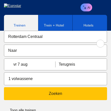
Naar hoofdinhoud
AI
Treinen
Trein + Hotel
Hotels
vr 7 aug
Terugreis
1 volwassene
Zoeken
Toon alle treinen