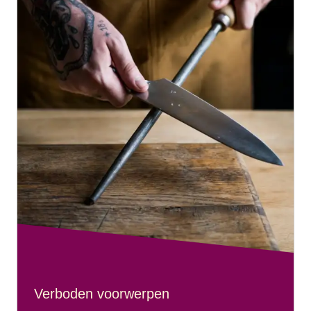
Elke trein die vertrekt vanuit Londen tussen 08:01 (trein
9008) en 15:31 (trein 9036)
Parijs Gare Du Nord naar Londen St Pancras
Elke trein die vertrekt vanuit Parijs tussen 11:13 (trein
9023) en 18:13 (trein 9051)
Londen St Pancras naar Brussel
Treinen die vertrekken om 09:01 (trein 9116), 13:01 (trein
9132) en 17:04 (trein 9142). Alleen op zaterdag, treinen die
vertrekken om 10:01 (trein 9120) en 12:01 (trein 9130).
Brussel naar Londen St Pancras
Maandag t/m zaterdag treinen die vertrekken om 07:56
(trein 9113).
Maandag t/m vrijdag treinen die vertrekken om 10:56 (trein
9123), 14:53 (trein 9141), 15:56 (trein 9145).
Op zaterdag en zondag treinen om 08:52 (trein 9117),
Verboden voorwerpen
12:56 (trein 9135) en 16:56 (trein 9149).