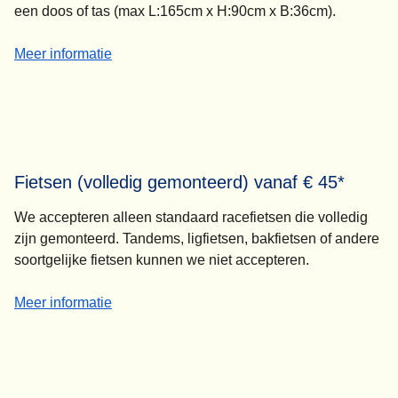
een doos of tas (max L:165cm x H:90cm x B:36cm).
-
Fietsen (in doos) vanaf € 45*
Meer informatie
Fietsen (volledig gemonteerd) vanaf € 45*
We accepteren alleen standaard racefietsen die volledig
zijn gemonteerd. Tandems, ligfietsen, bakfietsen of andere
soortgelijke fietsen kunnen we niet accepteren.
-
Fietsen (volledig gemonteerd) vanaf € 45*
Meer informatie