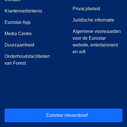
Privacybeleid
Klantenverbintenis
Juridische informatie
Eurostar App
Algemene voorwaarden
(
opent in een nieuwe tab
)
Media Centre
voor de Eurostar
Duurzaamheid
website, entertainment
en wifi
Onderhoudsfaciliteiten
van Forest
(
opent in een nieuwe tab
(
opent in een nieuwe tab
(
)
opent in een nieuwe tab
(
)
opent in een nieuwe tab
(
)
opent in een 
(
)
o
Eurostar nieuwsbrief