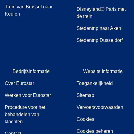
Trein van Brussel naar
Disneyland® Paris met
Keulen
de trein
Stedentrip naar Aken
Stedentrip Düsseldorf
Bedrijfsinformatie
Website Informatie
Over Eurostar
Toegankelijkheid
Werken voor Eurostar
Sitemap
Procedure voor het
Vervoersvoorwaarden
behandelen van
Cookies
(
(
opent in een nieuwe tab
opent een PDF
)
)
klachten
Cookies beheren
Contact