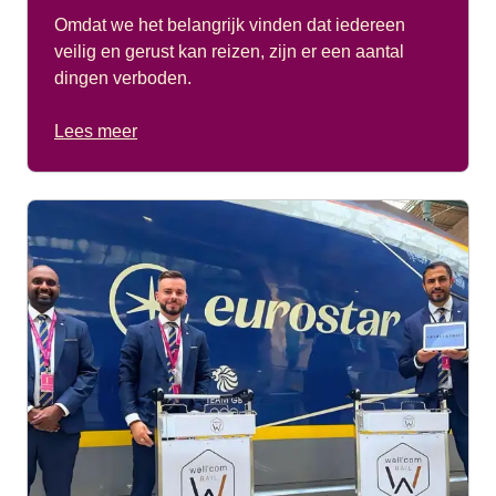
Alleen op zaterdag: treinen die om 09:52 uur vertrekken
Omdat we het belangrijk vinden dat iedereen
(trein 9121).
veilig en gerust kan reizen, zijn er een aantal
Alleen op zondag: treinen die om 11:56 uur vertrekken
dingen verboden.
(trein 9129).
Lees meer