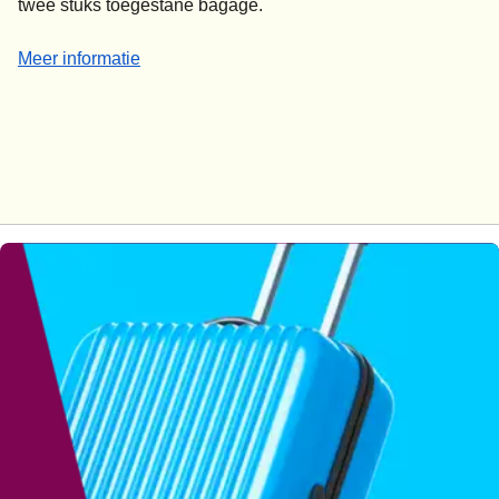
twee stuks toegestane bagage.
-
Sportuitrusting vanaf € 45*
Meer informatie